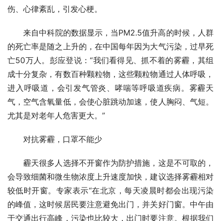
伤、心律紊乱，引发心梗。
　　来自中科院的数据显示，当PM2.5值升高的时候，人群
的死亡率是随之上升的，在中国每年因为大气污染，过早死
亡50万人。彭应登说：“我们看得见、抓不着的雾霾，其组
成十分复杂，有数百种颗粒物，这些颗粒物通过人体呼吸，
进入呼吸道，会引发气管炎、哮喘等呼吸道疾病。雾霾天
气，空气含氧量低，会使心脏跳动加速，使人胸闷、气短。
尤其是对老年人危害更大。”
　　对抗雾霾，口罩不能少
　　霾天很多人选择不开窗作为防护措施，这是不可取的，
会导致细菌和微生物浓度上升速度加快，建议选择雾霾相对
较低时开窗。专家表示“在北京，每天凌晨时都会出现污染
的峰值，这时候居民要注意避免出门，并关好门窗。中午由
于交通出行高峰，污染也比较大，出门时要注意。根据我们