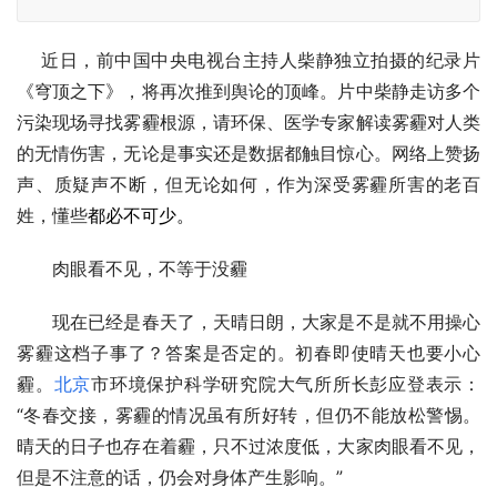
    近日，前中国中央电视台主持人柴静独立拍摄的纪录片
《穹顶之下》，将再次推到舆论的顶峰。片中柴静走访多个
污染现场寻找雾霾根源，请环保、医学专家解读雾霾对人类
的无情伤害，无论是事实还是数据都触目惊心。网络上赞扬
声、质疑声不断，但无论如何，作为深受雾霾所害的老百
姓，懂些
都必不可少。
　　肉眼看不见，不等于没霾
　　现在已经是春天了，天晴日朗，大家是不是就不用操心
雾霾这档子事了？答案是否定的。初春即使晴天也要小心
霾。
北京
市环境保护科学研究院大气所所长彭应登表示：
“冬春交接，雾霾的情况虽有所好转，但仍不能放松警惕。
晴天的日子也存在着霾，只不过浓度低，大家肉眼看不见，
但是不注意的话，仍会对身体产生影响。”