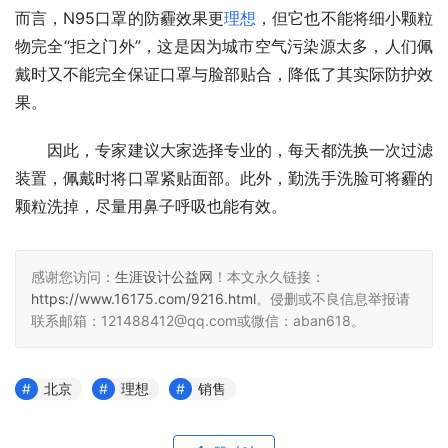
而言，N95口罩的防霾效果更
理想
，但它也不能将细小颗粒
物完全“拒之门外”，这是因为城市空气污染源太多，人们佩
戴时又不能完全保证口罩与脸部贴合，降低了其实际防护效
果。
　　因此，专家建议大家选择专业的，每天都洗换一次过滤
装置，佩戴时将口罩紧贴面部。此外，勤洗手洗脸可将霾的
颗粒洗掉，尽量用鼻子呼吸也能有效。
感谢您访问：
生涯设计公益网
！本文永久链接：
https://www.16175.com/9216.html
。侵删或不良信息举报请
联系邮箱：121488412@qq.com或微信：aban618。
北京
理想
销售