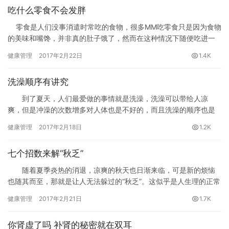
吃什么零食不会发胖
零食是人们没事消遣时常吃的食物，很多MM吃零食只是因为食物
的美味和嘴馋，并非真的肚子饿了，然而在这种情况下随便吃进一
包零食，可能导致的直接后果就是。吃什么零食不会发胖？赶紧看
健康管理
2017年2月22日
1.4K
看下面的内容吧。
洗澡顺序有讲究
到了夏天，人们最爱做的事情就是洗澡，洗澡可以带给人凉
爽，但是冲澡的次数增多对人体也是不好的，而且洗澡的顺序也是
需要注意的，下面就一起来看看。
健康管理
2017年2月18日
1.2K
七个招数来解“秋乏”
随着夏季炎热的消退，凉爽的秋天也日渐来临，可是新的烦恼
也随其而至，那就是让人无法躲过的“秋乏”。这似乎是人生理的正常
反应，在一段时间的调整 以后，这种现象就会自然而然的消失。那
健康管理
2017年2月21日
1.7K
么如何让“秋乏”不再跟随我们，还我们一个充满激情活力的身体?以
下几种方法可以帮你缓解秋季的疲惫感。
你肾虚了吗 补肾的秘密就在双耳