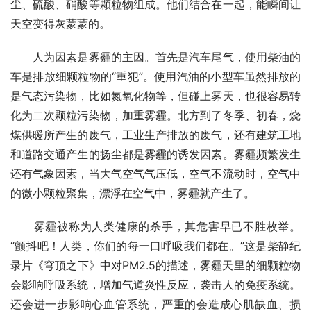
尘、硫酸、硝酸等颗粒物组成。他们结合在一起，能瞬间让
天空变得灰蒙蒙的。
　　人为因素是雾霾的主因。首先是汽车尾气，使用柴油的
车是排放细颗粒物的“重犯”。使用汽油的小型车虽然排放的
是气态污染物，比如氮氧化物等，但碰上雾天，也很容易转
化为二次颗粒污染物，加重雾霾。北方到了冬季、初春，烧
煤供暖所产生的废气，工业生产排放的废气，还有建筑工地
和道路交通产生的扬尘都是雾霾的诱发因素。雾霾频繁发生
还有气象因素，当大气空气气压低，空气不流动时，空气中
的微小颗粒聚集，漂浮在空气中，雾霾就产生了。
　　雾霾被称为人类健康的杀手，其危害早已不胜枚举。
“颤抖吧！人类，你们的每一口呼吸我们都在。”这是柴静纪
录片《穹顶之下》中对PM2.5的描述，雾霾天里的细颗粒物
会影响呼吸系统，增加气道炎性反应，袭击人的免疫系统。
还会进一步影响心血管系统，严重的会造成心肌缺血、损