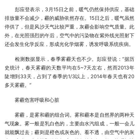
　　彭应登表示，3月15日之前，暖气仍然保持供应，基础
排放量不会减少，霾的威胁依然存在。15日之后，暖气虽然
停供了，但是风沙天气比较严重，灰霾会影响空气质量。此
外，在光照强烈的午后，空气中的污染物在紫外线光照射下
还会发生化学反应，形成光化学烟雾，诱发呼吸系统疾病。
　　检测数据显示，春季雾霾天也不少。彭应登说：“据历
史统计，春天雾霾的天数平均在5~7天左右，然而2013年
陡增到33天，占到了春季的1/3以上，2014年春天也有20
多天雾霾。”
　　雾霾危害呼吸和心脏
　　雾霾，是雾和霾的组合词。雾和霾本是自然界的两种天
气现象。雾一般是乳白色的，主要由水汽组成，一般一会儿
就能飘过去；霾则是橙色或灰色的、看不透，由空气中的灰