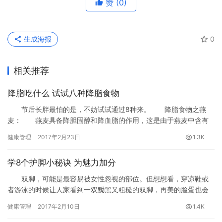
赞
(0)
生成海报
0
相关推荐
降脂吃什么 试试八种降脂食物
节后长胖最怕的是，不妨试试通过8种来。 降脂食物之燕
麦： 燕麦具备降胆固醇和降血脂的作用，这是由于燕麦中含有
丰富的膳食纤维，这种可溶性的燕麦纤维，在其他谷物中找不到。
健康管理
2017年2月23日
1.3K
学8个护脚小秘诀 为魅力加分
双脚，可能是最容易被女性忽视的部位。但想想看，穿凉鞋或
者游泳的时候让人家看到一双黝黑又粗糙的双脚，再美的脸蛋也会
扣分吧-而拥有一双美丽的双脚，却能在特殊的时刻为你的魅力加分!
健康管理
2017年2月10日
1.4K
双脚保养必不可少，小编为你推荐几个保养双脚的好方法。