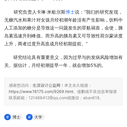
　　研究负责人卡琳·米歇尔斯
博士
说：“我们的研究发现，
无糖汽水和果汁对女孩月经初潮年龄没有产生影响，饮料中
人工添加的糖分是导致这一问题发生的罪魁祸首，会使，胰
岛素迅速升到峰值。而升高的胰岛素又可导致性荷尔蒙浓度
上升，两者过度升高造成月经初期提前。”
　　研究结论具有重要意义，因为过早与的发病风险增加有
关。据估计，月经初潮提早一年，就会增加5%的。
感谢您访问：
生涯设计公益网
！本文永久链接：
https://www.16175.com/9269.html
。侵删或不良信息举报请
联系邮箱：121488412@qq.com或微信：aban618。
博士
大学