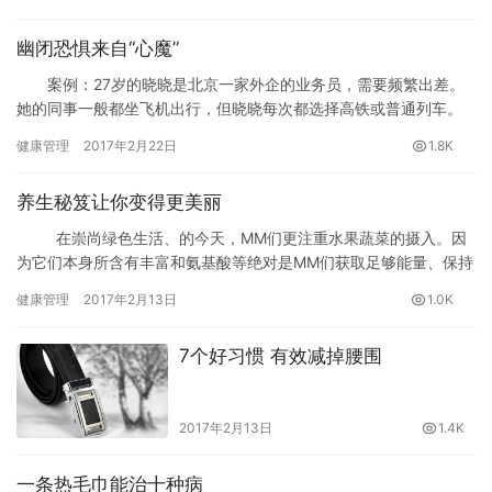
幽闭恐惧来自“心魔”
案例：27岁的晓晓是北京一家外企的业务员，需要频繁出差。
她的同事一般都坐飞机出行，但晓晓每次都选择高铁或普通列车。
上司认为她是一个为公司着想、节省开支的好员工，其实，她却有
健康管理
2017年2月22日
1.8K
着外人不知道的苦衷。
养生秘笈让你变得更美丽
在崇尚绿色生活、的今天，MM们更注重水果蔬菜的摄入。因
为它们本身所含有丰富和氨基酸等绝对是MM们获取足够能量、保持
显瘦身材的重要途径。走出盲区，看看怎样吃蔬果更健康！
健康管理
2017年2月13日
1.0K
7个好习惯 有效减掉腰围
2017年2月13日
1.4K
一条热毛巾能治十种病