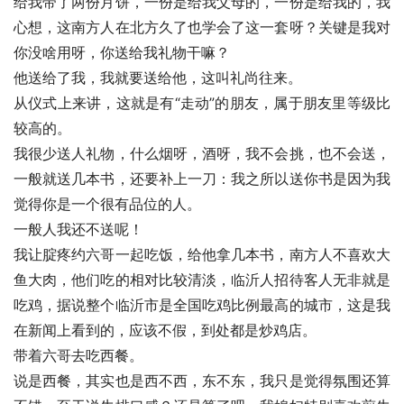
给我带了两份月饼，一份是给我父母的，一份是给我的，我
心想，这南方人在北方久了也学会了这一套呀？关键是我对
你没啥用呀，你送给我礼物干嘛？
他送给了我，我就要送给他，这叫礼尚往来。
从仪式上来讲，这就是有“走动”的朋友，属于朋友里等级比
较高的。
我很少送人礼物，什么烟呀，酒呀，我不会挑，也不会送，
一般就送几本书，还要补上一刀：我之所以送你书是因为我
觉得你是一个很有品位的人。
一般人我还不送呢！
我让腚疼约六哥一起吃饭，给他拿几本书，南方人不喜欢大
鱼大肉，他们吃的相对比较清淡，临沂人招待客人无非就是
吃鸡，据说整个临沂市是全国吃鸡比例最高的城市，这是我
在新闻上看到的，应该不假，到处都是炒鸡店。
带着六哥去吃西餐。
说是西餐，其实也是西不西，东不东，我只是觉得氛围还算