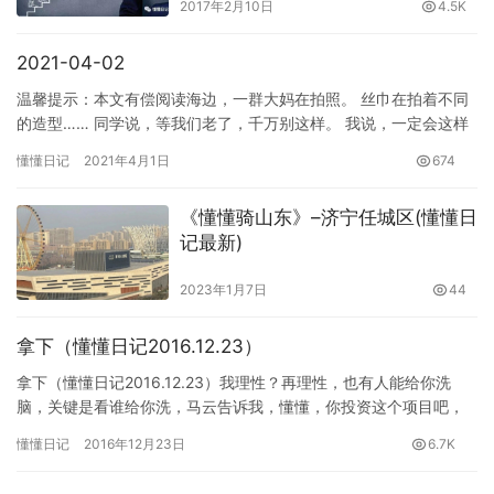
2017年2月10日
4.5K
2021-04-02
温馨提示：本文有偿阅读海边，一群大妈在拍照。 丝巾在拍着不同
的造型…… 同学说，等我们老了，千万别这样。 我说，一定会这样
的，因为这就是他们年轻时烙印下的审美，一辈子摆脱不了，同样…
懂懂日记
2021年4月1日
674
《懂懂骑山东》–济宁任城区(懂懂日
记最新)
2023年1月7日
44
拿下（懂懂日记2016.12.23）
拿下（懂懂日记2016.12.23）我理性？再理性，也有人能给你洗
脑，关键是看谁给你洗，马云告诉我，懂懂，你投资这个项目吧，
投资200万保证能赚2000万，我就是砸锅卖铁也进，为什…
懂懂日记
2016年12月23日
6.7K