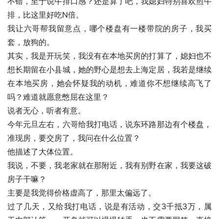
不错，至于说牛排口感？还是算了吧，我媳妇特别喜欢煎牛
排，比这里好吃N倍。
我让六哥帮我留意点，哪个楼盘有一楼带院的房子，我买
套，放狗的。
其实，我是开玩笑，我没有在本地买房的打算了，媳妇也不
想长期留在小县城，她的野心是想去上海定居，我若是继续
在本地买房，她会怀疑我的动机，难道你不想继续高飞了
吗？难道就愿意憋屈在这里？
说者无心，听者有意。
今年元旦左右，六哥给我打电话，说东环路那边有个楼盘，
准现房，要交房了，我问在什么位置？
他描述了大体位置。
我说，不要，我老家就在那附近，我有别野在家，我要这破
房子干嘛？
主要是我觉得价格虚高了，那里太偏远了。
过了几天，又给我打电话，说是有活动，交3千抵3万，属