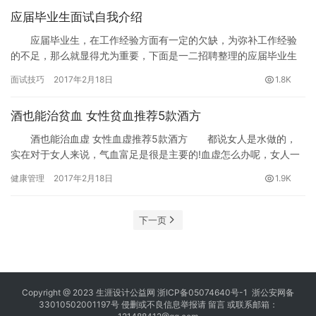
应届毕业生面试自我介绍
应届毕业生，在工作经验方面有一定的欠缺，为弥补工作经验
的不足，那么就显得尤为重要，下面是一二招聘整理的应届毕业生
面试自我介绍，请参考。
面试技巧
2017年2月18日
1.8K
酒也能治贫血 女性贫血推荐5款酒方
酒也能治血虚 女性血虚推荐5款酒方 都说女人是水做的，
实在对于女人来说，气血富足是很是主要的!血虚怎么办呢，女人一
旦泛起血虚的状态就会影响正常的生涯和事情，血虚怎么补效果 好
健康管理
2017年2月18日
1.9K
呢?酒对于我们来说，就像是一种纵情的饮料之一，有些酒虽然是有
功效作用，但究竟用得少。可是若是将久用得好的话，还能够资助
女人补血。血虚是大部门女 人的症状，那么女人血虚怎么补血好呢?
下一页
可以试试以下酒方，有用资助女人治疗血虚。
Copyright @ 2023
生涯设计公益网
浙ICP备05074640号-1
浙公安网备
33010502001197号 侵删或不良信息举报请
留言
或联系邮箱：