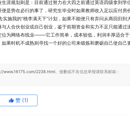
业生涯规划则是：目前通过努力在大四之前通过英语四级拿到学
便是势在必行的事了，研究生毕业时如果教师收入足以应付房价.
去实施我的“桃李满天下”计划，如果不能便只有弃问从商回归到
择与人合伙创业或自己创业，鉴于前期资金和实力不足只能通过
定位为网络布线业——–它工作简单，成本较低，利润丰厚适合于
。如果时机不成熟则寻找一个好的公司来锻炼和磨砺自己使自己
s://www.16175.com/2238.html
。侵删或不良信息举报请联系邮箱：
赞
(1)