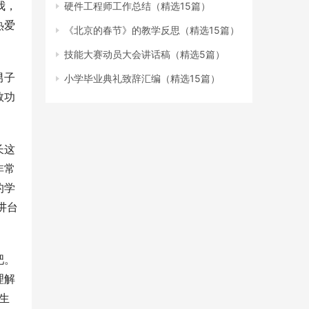
我，
硬件工程师工作总结（精选15篇）
热爱
《北京的春节》的教学反思（精选15篇）
。
技能大赛动员大会讲话稿（精选5篇）
男子
小学毕业典礼致辞汇编（精选15篇）
数功
长这
非常
的学
讲台
吧。
理解
生