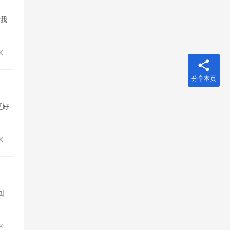
自我
6K
分享本页
更好
7K
回
K