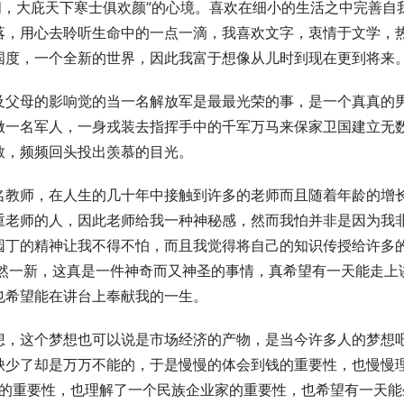
间，大庇天下寒士俱欢颜”的心境。喜欢在细小的生活之中完善自
落，用心去聆听生命中的一点一滴，我喜欢文字，衷情于文学，
国度，一个全新的世界，因此我富于想像从儿时到现在更到将来
及父母的影响觉的当一名解放军是最最光荣的事，是一个真真的
做一名军人，一身戎装去指挥手中的千军万马来保家卫国建立无
频频回头投出羡慕的目光。    
名教师，在人生的几十年中接触到许多的老师而且随着年龄的增
重老师的人，因此老师给我一种神秘感，然而我怕并非是因为我
园丁的精神让我不得不怕，而且我觉得将自己的知识传授给许多
焕然一新，这真是一件神奇而又神圣的事情，真希望有一天能走上
希望能在讲台上奉献我的一生。  
想，这个梦想也可以说是市场经济的产物，是当今许多人的梦想
缺少了却是万万不能的，于是慢慢的体会到钱的重要性，也慢慢
等的重要性，也理解了一个民族企业家的重要性，也希望有一天能