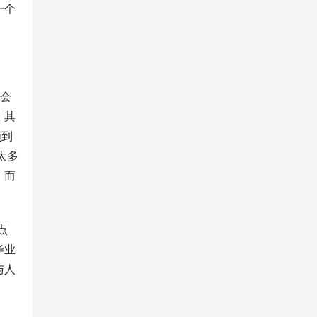
一个
机会
，其
锁到
太多
，而
点
毕业
与人