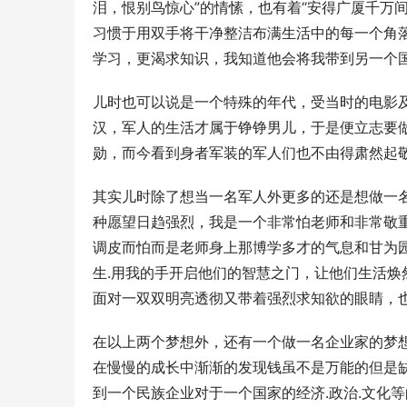
泪，恨别鸟惊心”的情愫，也有着“安得广厦千万
习惯于用双手将干净整洁布满生活中的每一个角
学习，更渴求知识，我知道他会将我带到另一个
儿时也可以说是一个特殊的年代，受当时的电影
汉，军人的生活才属于铮铮男儿，于是便立志要
勋，而今看到身者军装的军人们也不由得肃然起敬，
其实儿时除了想当一名军人外更多的还是想做一
种愿望日趋强烈，我是一个非常怕老师和非常敬
调皮而怕而是老师身上那博学多才的气息和甘为
生.用我的手开启他们的智慧之门，让他们生活
面对一双双明亮透彻又带着强烈求知欲的眼睛，也
在以上两个梦想外，还有一个做一名企业家的梦
在慢慢的成长中渐渐的发现钱虽不是万能的但是
到一个民族企业对于一个国家的经济.政治.文化