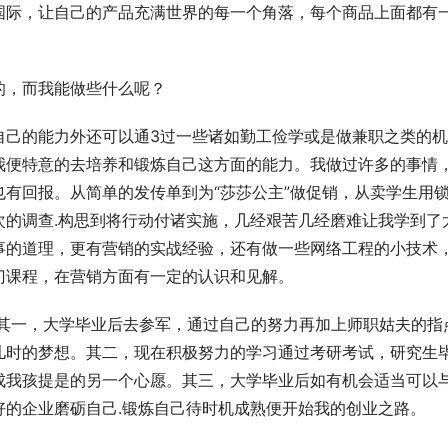
国际，让自己的产品充满世界的每一个角落，每个商品上面都有
而我能做些什么呢？    
自己的能力外还可以通3过一些诸如勤工俭学或是做兼职之类的
我便特意的去培养和锻炼自己这方面的能力。我做过许多的事情
有回报。从简单的发传单到为“莎莎公主”做促销，从卖学生用
次的调查.构思到将行动付诸实施，几经艰苦几经磨难让我学到了
事的道理，更有营销的实战经验，还有做一些网络工程的小技术
门课程，在营销方面有一定的认识和见解。 
：其一，大学毕业后去参军，通过自己的努力再加上师职姑夫的指
儿时的梦想。其二，现在积极努力的学习通过考研考试，研究生
成我孩提是的另一个心愿。其三，大学毕业后如有机会适当可以
好的企业磨砺自己.锻炼自己待时机成熟便开始我的创业之路。