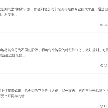
涯规划书之“越狱”计划，作者刘君是汽车检测与维修专业的大学生，通过
划。对专业…
1.
学地将其划分为不同的阶段，明确每个阶段的特征和任务，做好规划，对
职业生涯阶段如…
1.
上还爬着蟑螂，你会因为它很近很方便，就一而再、再而三地光临吗？ 
罪受？可同样的情…
1.3