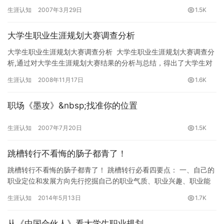
断。将来学什么，干什么不是很清楚，没有匹配的意识，没有规划
生涯认知
2007年3月29日
1.5K
的意识…
大学生职业生涯规划大赛调查分析
大学生职业生涯规划大赛调查分析 大学生职业生涯规划大赛调查分
析,通过对大学生生涯规划大赛结果的分析与总结，得出了大学生对
待职业测评、获得信息渠道、职业目标选择和人际交往…
生涯认知
2008年11月17日
1.6K
职场《墨攻》&nbsp;找准你的位置
生涯认知
2007年7月20日
1.5K
跳槽转行不看悔的肠子都青了！
跳槽转行不看悔的肠子都青了！ 跳槽转行必看四要点： 一、自己的
职业定位和发展方向​​先行挖掘自己的职业气质、职业兴趣、职业能
力结构等方面的人本因素，找到职业…
生涯认知
2014年5月13日
1.7K
从《中国合伙人》看大学生职业规划