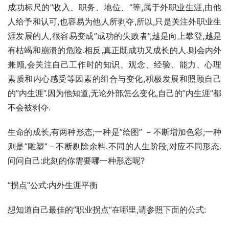
成功标尺的”收入、职务、地位、”等,属于外职业生涯,由他
人给予和认可,也容易为他人所剥夺,所以,只是关注外职业生
涯发展的人,很容易变成”成功的失败者”,越是向上攀登,越是
有枯竭和崩溃的危险.相反,真正既成功又成长的人.则会内外
兼顾,会关注自己工作时的知识、观念、经验、能力、心理
素质和内心感受等因素的组合与变化,积极发展和照顾自己
的”内生涯”.因为他知道,无论外部怎么变化,自己的”内生涯”都
不会被剥夺.
生命的成长,有两种形态;一种是”绘图” －不断增加色彩;一种
则是”雕塑”－不断剔除余料.不同的人生阶段,对应不同形态.
问问自己:此刻的你需要哪一种形态呢?
”拐点”公式:内外生涯平衡
想知道自己最佳的”职业拐点”在哪里,请参照下面的公式: