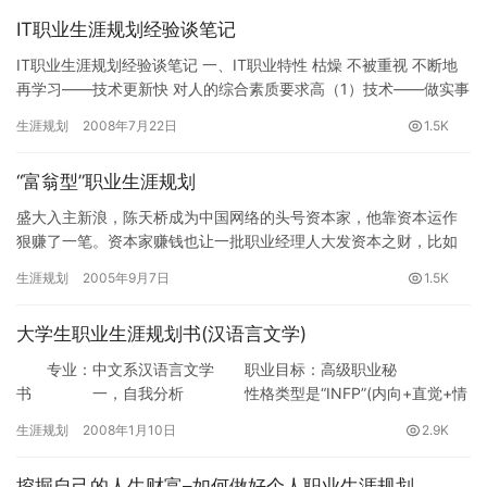
IT职业生涯规划经验谈笔记
IT职业生涯规划经验谈笔记 一、IT职业特性 枯燥 不被重视 不断地
再学习——技术更新快 对人的综合素质要求高（1）技术——做实事
（2）沟通——与用户谈需求（3）演讲——介绍产品 …
生涯规划
2008年7月22日
1.5K
“富翁型”职业生涯规划
盛大入主新浪，陈天桥成为中国网络的头号资本家，他靠资本运作
狠赚了一笔。资本家赚钱也让一批职业经理人大发资本之财，比如
说唐峻，从微软中国总教头的位置上退下来，并没有影响他的职业
生涯规划
2005年9月7日
1.5K
之路，…
大学生职业生涯规划书(汉语言文学)
专业：中文系汉语言文学 职业目标：高级职业秘
书 一，自我分析 性格类型是“INFP”(内向+直觉+情
感+知觉) 理想主义者，忠于自己的价值观及自己所重视
生涯规划
2008年1月10日
2.9K
的…
挖掘自己的人生财富–如何做好个人职业生涯规划