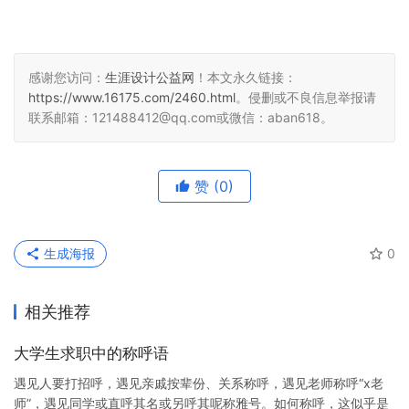
感谢您访问：
生涯设计公益网
！本文永久链接：
https://www.16175.com/2460.html
。侵删或不良信息举报请
联系邮箱：121488412@qq.com或微信：aban618。
赞
(0)
生成海报
0
相关推荐
大学生求职中的称呼语
遇见人要打招呼，遇见亲戚按辈份、关系称呼，遇见老师称呼“x老
师”，遇见同学或直呼其名或另呼其呢称雅号。如何称呼，这似乎是