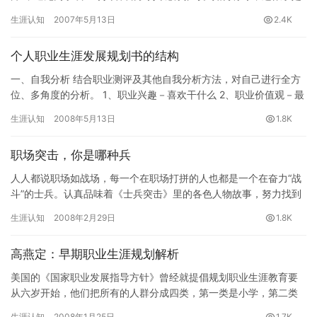
简单得不能再简单的事情了，没料到在求职的过程中，我们这些刚
生涯认知
2007年5月13日
2.4K
刚…
个人职业生涯发展规划书的结构
一、自我分析 结合职业测评及其他自我分析方法，对自己进行全方
位、多角度的分析。 1、职业兴趣－喜欢干什么 2、职业价值观－最
看重什么 3、职业能力－能够干什么 4、性格特征－适合干…
生涯认知
2008年5月13日
1.8K
职场突击，你是哪种兵
人人都说职场如战场，每一个在职场打拼的人也都是一个在奋力“战
斗”的士兵。认真品味着《士兵突击》里的各色人物故事，努力找到
自己的位置，下一步，你也可以“突击”成功！ 许…
生涯认知
2008年2月29日
1.8K
高燕定：早期职业生涯规划解析
美国的《国家职业发展指导方针》曾经就提倡规划职业生涯教育要
从六岁开始，他们把所有的人群分成四类，第一类是小学，第二类
是初中，第三类是高中，第四类是18岁以后，不同的时间段有不同
生涯认知
2008年1月25日
1.7K