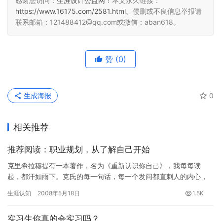
感谢您访问：
生涯设计公益网
！本文永久链接：
https://www.16175.com/2581.html
。侵删或不良信息举报请
联系邮箱：121488412@qq.com或微信：aban618。
赞
(0)
生成海报
0
相关推荐
推荐阅读：职业规划，从了解自己开始
克里希拉穆提有一本著作，名为《重新认识你自己》，我每每读
起，都汗如雨下。克氏的每一句话，每一个发问都直刺人的内心，
其目如炬如电。克氏的作品大多如此：不停地陈述、不停地发问。
生涯认知
2008年5月18日
1.5K
引子 …
实习生你真的会实习吗？