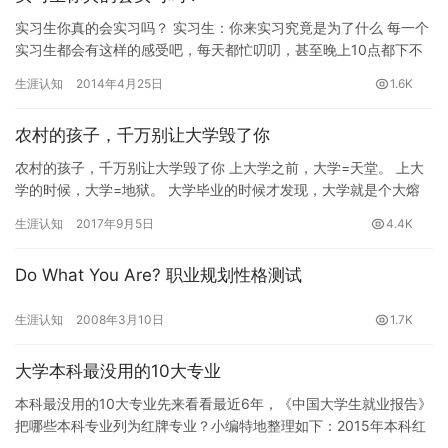
实习生你真的会实习吗？ 实习生：你来实习究竟是为了什么 ​每一个
实习生都会有这样的感受吧，每天都忙叨叨，甚至晚上10点都下不
了班，但是又不知道自己具体忙了些什么，总觉得…
生涯认知
2014年4月25日
1.6K
农村的孩子，千万别让大学毁了你
农村的孩子，千万别让大学毁了你 上大学之前，大学=天堂。 上大
学的时候，大学=地狱。 大学毕业的时候才发现，大学就是个大熔
炉，出炉的时候你会是什么模样，其实全在自己。 01 “好好…
生涯认知
2017年9月5日
4.4K
Do What You Are? 职业规划性格测试
生涯认知
2008年3月10日
1.7K
大学本科最没用的10大专业
本科最没用的10大专业先来看看最近6年，《中国大学生就业报告》
把哪些本科专业列为红牌专业？小编特地整理如下：2015年本科红
牌专业：生物工程、美术学、生物科学、应用物理学、应用心理…