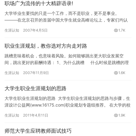
职场广为流传的十大精辟语录!
大学毕业生要找的只是一个工作，而不是职业，更不是事业。
———在北京召开的首届中国大学生就业高峰论坛上，专家们均认
为，高校毕业生就业时应当放低自身期望值，做好从蓝领、灰领干
生涯认知
2007年4月5日
1.7K
起的心理…
职业生涯规划，教你选对方向走对路
跳槽意味着机会，也意味着风险。如何能够跳出更大职业发展空
间，跳出更好的薪酬待遇： 1、为什么跳槽 什么时候是跳槽的理
想时机？为什么要跳槽？很多…
生涯认知
2007年11月9日
1.6K
大学生职业生涯规划的思路
大学生职业生涯规划的思路 大学生职业生涯规划的思路与步骤，生
涯设计公益网(www.16175.com)职业规划专题组推荐。 在大学的校
园里有不少同学在即将毕业…
生涯认知
2011年4月11日
1.9K
师范大学生应聘教师面试技巧