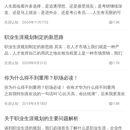
人生面临着许多选择，是追逐理想、还是接受现实；是考研继续深
造、还是马上就业；是进外企、还是考公务员……人生有无限的可
能，有无数的选择，你清楚自己想要什么吗？你清楚什么才是最佳
生涯认知
2005年11月17日
1.5K
的结合…
职业生涯规划制定的新思路
职业生涯规划制定的新思路 其实，在人才市场上我们就是一种产
品，人才发挥自己的用武之地在相当程度上是一种市场营销，我们
完全可以利用商业计划书的格式与思路制定自己的职业规划及实施
生涯认知
2009年6月21日
1.7K
计划。…
你为什么得不到重用？职场必读！
你为什么得不到重用？职场必读！ 你有才华为什么得不到重用
之前我特别喜欢说的一句话叫“心比天高，命比纸薄”，后来我更喜欢
一句话叫“到处都是有才华的穷人”。我至今很少见到承认自己…
生涯认知
2014年4月18日
1.6K
关于职业生涯规划的主要问题解析
谈到职业生涯的规划，我们必须首先了解什么是职业生涯，企业作