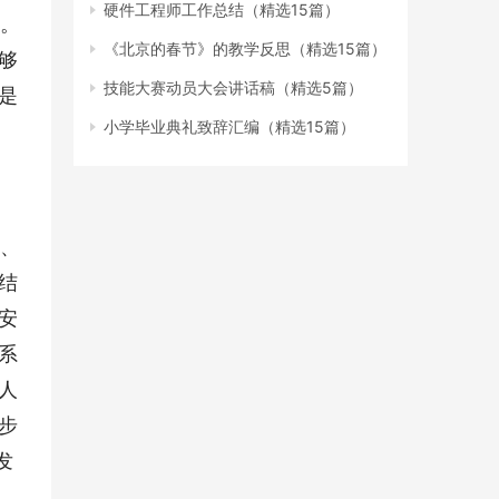
硬件工程师工作总结（精选15篇）
题。
《北京的春节》的教学反思（精选15篇）
够
技能大赛动员大会讲话稿（精选5篇）
是
小学毕业典礼致辞汇编（精选15篇）
析、
结
安
系
人
步
发