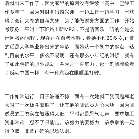
后就出来工作了，因为家里的原因没有继续上高中，已经工
作多年了，因为对财务很感兴趣，一边工作一边学习，已获
得了会计大专的自考文凭，为了能做财务方面的工作，开始
考职称，平时上下班路上听MP3，不是听音乐，听的全是会
计网校的课程，现在正在自考本科，看她不过20多岁,正常
的话是大学毕业刚出来的年龄，而她从一个初中的起点，达
到目前的水平，多么不易啊，还有那么小年纪的时候，就有
了如此明确的职业规划，并为之一直努力，那一刻我就象看
了感动中国一样，有一种东西在眼眶里打转。
工作如常进行，日子波澜不惊，而有一次她就工资问题和老
大叫了一次板并获胜了，让其他的测试员人心大块，因为测
试员的工资实在被压得太低，平时都是忍气吐声，要求加工
资非常难，忍不了只能走。该努力的要努力，该争取的一定
得争取，非常正确的职场法则。