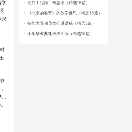
济学
硬件工程师工作总结（精选15篇）
系
《北京的春节》的教学反思（精选15篇）
网形
技能大赛动员大会讲话稿（精选5篇）
小学毕业典礼致辞汇编（精选15篇）
时
出
。
赛参
作，
人，
题、