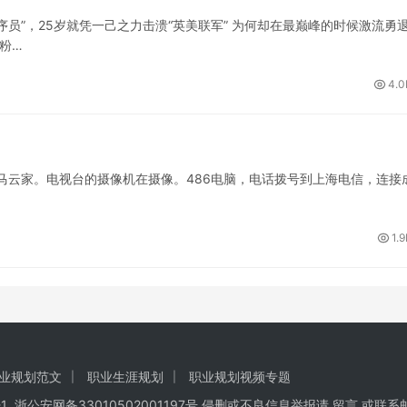
员”，25岁就凭一己之力击溃“英美联军” 为何却在最巅峰的时候激流勇
粉…
4.0
马云家。电视台的摄像机在摄像。486电脑，电话拨号到上海电信，连接
1.
业规划范文
职业生涯规划
职业规划视频专题
1
浙公安网备33010502001197号 侵删或不良信息举报请
留言
或联系邮箱