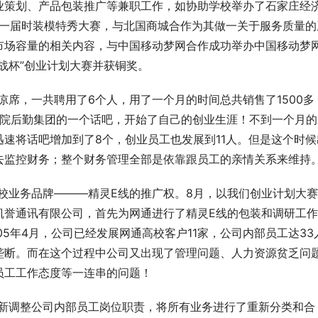
业策划、产品包装推广等兼职工作，如协助学校举办了石家庄经
第一届时装模特秀大赛，与北国商城合作为其做一关于服务质量的
市场容量的相关内容，与中国移动梦网合作成功举办中国移动梦
战杯”创业计划大赛并获铜奖。
销售凉席，一共聘用了6个人，用了一个月的时间总共销售了1500多
济学院后勤集团的一个话吧，开始了自己的创业生涯！不到一个月的
速将话吧增加到了8个，创业员工也发展到11人。但是这个时候
去监控财务；整个财务管理全部是依靠跟员工的亲情关系来维持
一个高校业务品牌———精灵E线的推广权。8月，以我们创业计划大
凯誉通讯有限公司，首先为网通进行了精灵E线的包装和调研工
5年4月，公司已经发展网通高校客户11家，公司内部员工达33
垄断。而在这个过程中公司又出现了管理问题、人力资源贫乏问
员工工作态度等一连串的问题！
决定重新调整公司内部员工岗位职责，将所有业务进行了重新分类和合