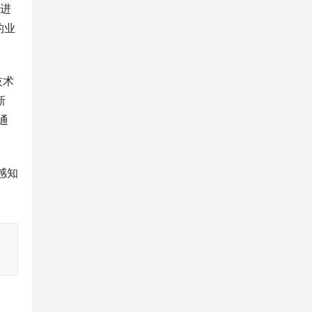
引进
的业
技术
新
通
感知