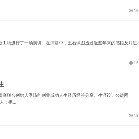
1.
新工场进行了一场演讲。在演讲中，王石试图透过近些年来的感悟及对过
1.
生
汉庭联合创始人季琦的创业成功人生经历经验分享。生涯设计公益网
始人；携…
1.