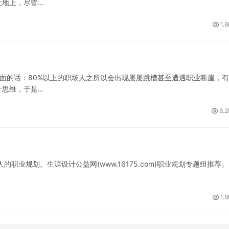
土地上，尽管…
1.
前面的话：80%以上的职场人之所以会出现屡屡跳槽甚至遭遇职业断崖，
计思维，于是…
6.2
业规划。生涯设计公益网(www.16175.com)职业规划专题组推荐。
1.