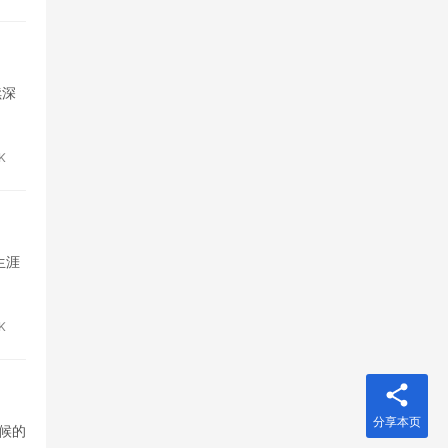
续深
K
生涯
6K
分享本页
候的