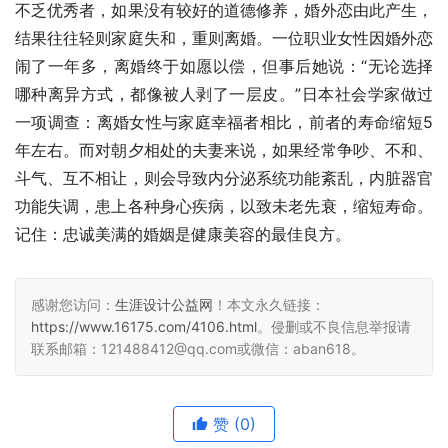
不乏优秀者，如果没有较好的道德修养，婚外恋由此产生，
结果往往轻则家庭失和，重则离婚。一位职业女性因婚外恋
闹了一年多，离婚终于如愿以偿，但事后她说：“无论选择
哪种离异方式，都像被人剥了一层皮。”日本社会学家做过
一项调查：离婚女性与家庭幸福者相比，前者的寿命缩短5
年左右。而对朝夕相处的夫妻来说，如果经常争吵、不和、
斗气、互不相让，则会导致内分泌系统功能紊乱，内脏器官
功能失调，患上各种身心疾病，以致未老先衰，缩短寿命。
记住：忠诚美满的婚姻是健康美容的最佳良方。 
感谢您访问：
生涯设计公益网
！本文永久链接：
https://www.16175.com/4106.html
。侵删或不良信息举报请
联系邮箱：121488412@qq.com或微信：aban618。
赞
(0)