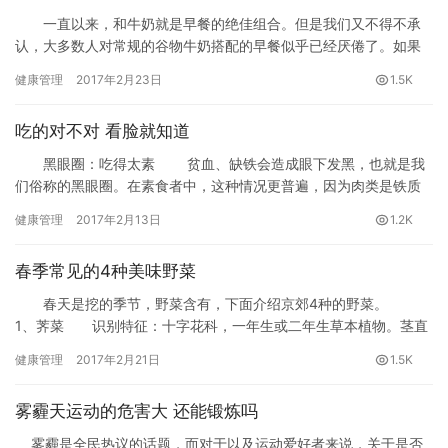
一直以来，和牛奶就是早餐的绝佳组合。但是我们又不得不承
认，大多数人对常规的谷物牛奶搭配的早餐似乎已经厌倦了。如果
你的橱柜里恰好有一盒谷物，你又不知道如何处理，那就尝试一些
健康管理
2017年2月23日
1.5K
新做法吧。只要普通的谷物就行—一杯大概有220卡路里那种谷物，
最多10g糖，5g纤维，250g钠，食材大概就需要这些。第一食材是
吃的对不对 看脸就知道
谷物，尝试一下，会激发你一周做早餐的兴趣。
黑眼圈：吃得太素 贫血、缺铁会造成眼下发黑，也就是我
们俗称的黑眼圈。在素食者中，这种情况更普遍，因为肉类是铁质
的主要来源，缺铁会减缓皮肤的新陈代谢，让脸色看起来苍白，而
健康管理
2017年2月13日
1.2K
眼下皮肤很薄，因缺铁而形成的青色血管在皮肤下就会显得发黑，
造成黑眼圈。
春季常见的4种美味野菜
春天是挖的季节，野菜含有，下面介绍京郊4种的野菜。
1、荠菜 识别特征：十字花科，一年生或二年生草本植物。茎直
立。基生叶丛生，大头羽状分裂；茎生叶披针形。花白色。花果期4
健康管理
2017年2月21日
1.5K
到6月。生于农田、路边及荒地。
雾霾天运动的危害大 还能锻炼吗
雾霾是全民热议的话题，而对于以及运动爱好者来说，关于是否