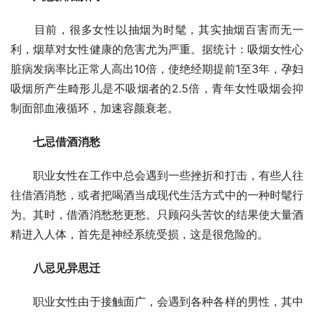
目前，很多女性以抽烟为时髦，其实抽烟百害而无一
利，烟草对女性健康的危害尤为严重。据统计：吸烟女性心
脏病发病率比正常人高出10倍，使绝经期提前1至3年，孕妇
吸烟所产生畸形儿是不吸烟者的2.5倍，青年女性吸烟会抑
制面部血液循环，加速容颜衰老。
七忌借酒消愁
职业女性在工作中总会遇到一些挫折和打击，有些人往
往借酒消愁，或者把喝酒当成现代生活方式中的一种时髦行
为。其时，借酒消愁愁更愁。只顾闷头苦饮的结果使大量酒
精进入人体，首先是神经系统受损，这是很危险的。
八忌见异思迁
　　职业女性由于接触面广，会遇到各种各样的男性，其中