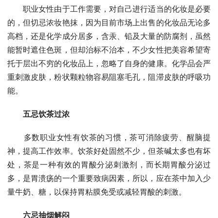
职业女性由于工作需要，对自己进行适当的化妆是必要
的，但切忌浓妆艳抹，因为目前市场上出售的化妆品无论多
高档，还是化学成分居多，含汞、铅及大量的防腐剂，虽然
能暂时遮住色斑，但却治标不治本，不少女性把美容希望寄
托于层出不穷的化妆品上，忽略了自身的健康。化学品会严
重刺激皮肤，粉状颗粒物容易阻塞毛孔，阻滞皮肤的呼吸功
能。
五忌饮茶过浓
多数职业女性有饮茶的习惯，茶可消除疲劳、醒脑提
神，提高工作效率。饮茶好处固然不少，但茶碱太多也有坏
处，茶是一种有效的胃酸分泌刺激剂，而长期胃酸分泌过
多，是胃溃疡的一个重要致病因素，所以，应在茶中加入少
量牛奶、糖，以保持胃粘膜免受或减轻胃酸的刺激。
六忌抽烟解闷