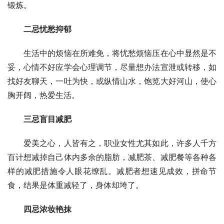
锻炼。
二忌忧愁抑郁
生活中的烦恼在所难免，将忧愁烦恼压在心中显然是不
妥，心情不好应学会心理调节，尽量想办法宣泄或转移，如
找好友聊天，一吐为快，或纵情山水，饱览大好河山，使心
胸开阔，热爱生活。
三忌盲目减肥
爱美之心，人皆有之，职业女性尤其如此，许多人千方
百计想减掉自己体内多余的脂肪，减肥茶、减肥餐等各种各
样的减肥措施令人眼花缭乱。减肥者想速见成效，拼命节
食，结果是体重减轻了，身体却垮了。
四忌浓妆艳抹