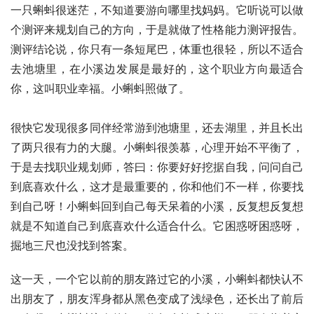
一只蝌蚪很迷茫，不知道要游向哪里找妈妈。它听说可以做
个测评来规划自己的方向，于是就做了性格能力测评报告。
测评结论说，你只有一条短尾巴，体重也很轻，所以不适合
去池塘里，在小溪边发展是最好的，这个职业方向最适合
你，这叫职业幸福。小蝌蚪照做了。
很快它发现很多同伴经常游到池塘里，还去湖里，并且长出
了两只很有力的大腿。小蝌蚪很羡慕，心理开始不平衡了，
于是去找职业规划师，答曰：你要好好挖据自我，问问自己
到底喜欢什么，这才是最重要的，你和他们不一样，你要找
到自己呀！小蝌蚪回到自己每天呆着的小溪，反复想反复想
就是不知道自己到底喜欢什么适合什么。它困惑呀困惑呀，
掘地三尺也没找到答案。
这一天，一个它以前的朋友路过它的小溪，小蝌蚪都快认不
出朋友了，朋友浑身都从黑色变成了浅绿色，还长出了前后