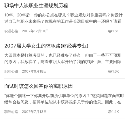
职场中人谈职业生涯规划历程
10年、20年后，你的办公桌在哪儿？职业规划对你重要吗？你设计
过自己的职业未来吗？你现在的工作是长远目标中的一环吗？请看
几位职场人对职业设计的看法及其职业规划历程。 趁你还年轻赶
职涯心路
2007年12月10日
1.6K
紧…
2007届大学女生的求职路(财经类专业)
大四原本是打算考研的，也已经准备了很久，但由于一些不可预测
的原因，我放弃了，随着求职大军开始了我的求职生涯。主要回顾
我面试过并且自己很想去的公司。 第一站：毕马威会计师事务
职涯心路
2007年9月18日
1.6K
所。…
面试时该怎么回答你的离职原因
“你能否描述一下你离开以前所供职单位的原因？”这类问题在面试时
经常会被问及，招聘单位能从中获得很多关于你的信息。因此，在
回答这个问题时应该集中精力。 像“大锅饭”阻碍了发挥、上…
职涯心路
2007年7月13日
1.4K