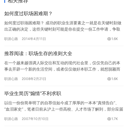
相关推荐
如何度过职场困难期？
如何度过职场困难期？ 成功的职业生涯要素之一就是在关键时刻做
出正确的决定，这些关键时刻可能是你在提交一份工作申请，争取
一次晋升亦或是策划自己下一步行动。除了这些重大决定之外，我
职涯心路
2014年4月11日
1.6K
们每…
推荐阅读：职场生存的准则大全
在一个越来越强调人际交往和互动的现代社会里，仅仅凭自己的本
事去开辟一个新的生活空间，或者仅仅做好本职工作，就想脱颖而
出获得成功，似乎越来越不可能了。唯一的做法是，勇敢地说出和
职涯心路
2008年2月21日
1.6K
实施自…
毕业生简历“煽情”不利求职
以往一份份简单明了的自荐信如今成了厚厚的一本本“真情告白”、
“血泪家史”，笔者日前从沪上一些高校、人才市场了解到，部分应届
生为找到一份满意的工作而大打“感情牌”。就业指导专家认为，…
职涯心路
2007年10月10日
1.7K