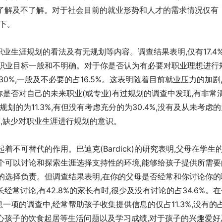
一般了解及不了解。对于社会目前的就业形势和人才的需求情况仅有
以下。
业生涯规划的看法及有无规划等内容。调查结果表明,仅有17.4
生职业目标一般和不明确。对于你是否认为有必要对职业理想进行
30%,一般及不必要的占16.5%。这表明随着目前就业压力的加剧
是否对自己的未来职业(或专业)有过规划的调查中发现,有非常
划的为11.3%,有但没有考虑充分的为30.4%,没有及从未考虑
薄,缺少对职业生涯进行规划的意识。
不可替代的作用。巴迪克(Bardick)的研究表明,父母在学生
个可以讨论和探索生涯选择支持性的环境,能够给孩子提供所需要
的选择负责。但调查结果表明,在你的父母是否经常和你讨论你的
经常讨论,有42.8%的家长有时,很少及没有讨论的占34.6%。
项的调查中,经常帮助孩子收集提供信息的仅占11.3%,没有的
关心孩子的饮食起居等生活问题以及学习成绩,对于孩子的兴趣爱好