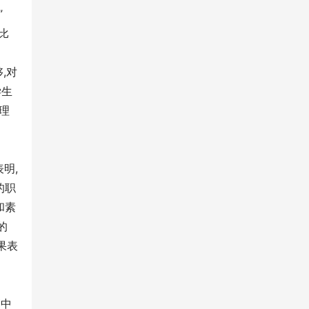
”
比
,对
学生
理
明,
的职
和素
的
果表
高中