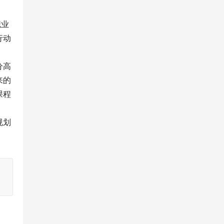
职业
行动
分高
来的
课程
规划