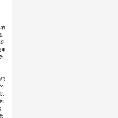
%的
规
,高
清晰
的为
的职
的
职
在你
占
及