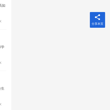
高如
K
分享本页
和学
K
业生
5K