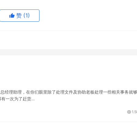
赞
(1)
做总经理助理，在你们眼里除了处理文件及协助老板处理一些相关事务就
得有一次为了赶货…
1.