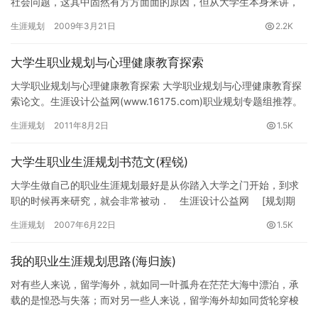
社会问题，这其中固然有方方面面的原因，但从大学生本身来讲，
还要直面困难，努力提高自身的知识和能力水平，提高竞…
生涯规划
2009年3月21日
2.2K
大学生职业规划与心理健康教育探索
大学职业规划与心理健康教育探索 大学职业规划与心理健康教育探
索论文。生涯设计公益网(www.16175.com)职业规划专题组推荐。
[关键词]职业生涯规划教育 心理健康教育 有机…
生涯规划
2011年8月2日
1.5K
大学生职业生涯规划书范文(程锐)
大学生做自己的职业生涯规划最好是从你踏入大学之门开始，到求
职的时候再来研究，就会非常被动． 生涯设计公益网 [规划期
限] 四年 [起止时间] 2006年9月至2010年7月 [年…
生涯规划
2007年6月22日
1.5K
我的职业生涯规划思路(海归族)
对有些人来说，留学海外，就如同一叶孤舟在茫茫大海中漂泊，承
载的是惶恐与失落；而对另一些人来说，留学海外却如同货轮穿梭
于海洋，承载的是自己的目标与方向。王辉耀就属于那种扬帆奋进