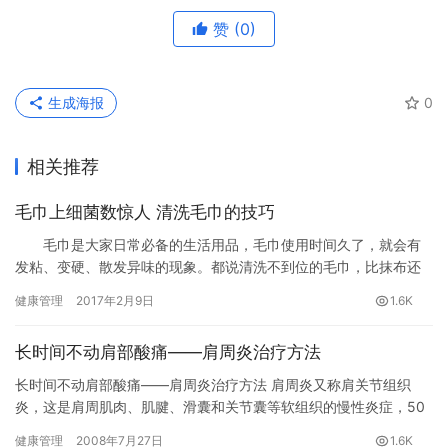
赞
(0)
生成海报
0
相关推荐
毛巾上细菌数惊人 清洗毛巾的技巧
毛巾是大家日常必备的生活用品，毛巾使用时间久了，就会有
发粘、变硬、散发异味的现象。都说清洗不到位的毛巾，比抹布还
脏！洗了这么多年毛巾，你真的会洗吗？
健康管理
2017年2月9日
1.6K
长时间不动肩部酸痛——肩周炎治疗方法
长时间不动肩部酸痛——肩周炎治疗方法 肩周炎又称肩关节组织
炎，这是肩周肌肉、肌腱、滑囊和关节囊等软组织的慢性炎症，50
岁左右的人比较常见。但办公室的工作人员由于长期伏案工作，肩
健康管理
2008年7月27日
1.6K