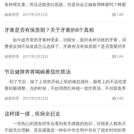
各种维生素，而且还能美白肌肤。但是你会正确食用蜂蜜吗？蜂蜜
怎么吃最好呢？今天就来介绍给大家4种蜂蜜的吃法，可以治疗日常
健康管理
2017年2月21日
1.3K
小病…
牙膏是否有保质期？关于牙膏的8个真相
如今超市里的牙膏种类多，功能全，面对各种功效的牙膏，消
费者反倒不知道该怎么选择了。牙膏有没有保质期？是否需要经常
换着用不同的牙膏？为什么效果不明显？下面就大家在购买和使用
健康管理
2017年2月22日
1.4K
牙膏时普遍存在的一些疑虑进行解答。
节后健脾养胃喝碗番茄疙瘩汤
到了节后，除了上突然开始上班的倦怠感外，肠胃上的不适也需
要积极调整。当的时候，不妨用西红柿做一道疙瘩汤，不但面食养
胃，西红柿也具有的功效，加上口味清爽，能够良好调整大鱼大肉
健康管理
2017年2月23日
1.4K
后不堪重负的肠胃。
这样揉一揉，疾病全赶走
一些热心的朋友经常会看到有关揉腹的知识，但很多人都表示
不能充分理解。其实揉腹是一种在中华文明中存在了很长时间的养