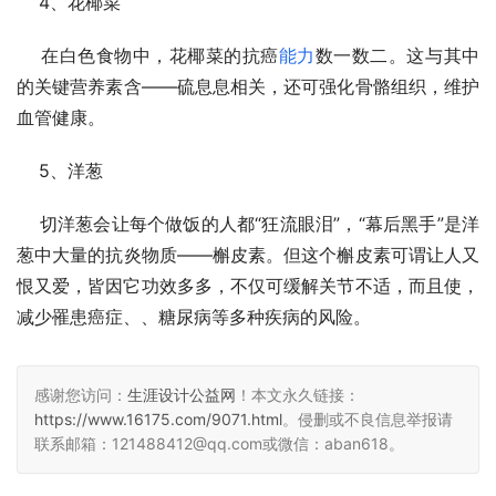
    4、花椰菜
    在白色食物中，花椰菜的抗癌
能力
数一数二。这与其中
的关键营养素含——硫息息相关，还可强化骨骼组织，维护
血管健康。
    5、洋葱
    切洋葱会让每个做饭的人都“狂流眼泪”，“幕后黑手”是洋
葱中大量的抗炎物质——槲皮素。但这个槲皮素可谓让人又
恨又爱，皆因它功效多多，不仅可缓解关节不适，而且使，
减少罹患癌症、、糖尿病等多种疾病的风险。
感谢您访问：
生涯设计公益网
！本文永久链接：
https://www.16175.com/9071.html
。侵删或不良信息举报请
联系邮箱：121488412@qq.com或微信：aban618。