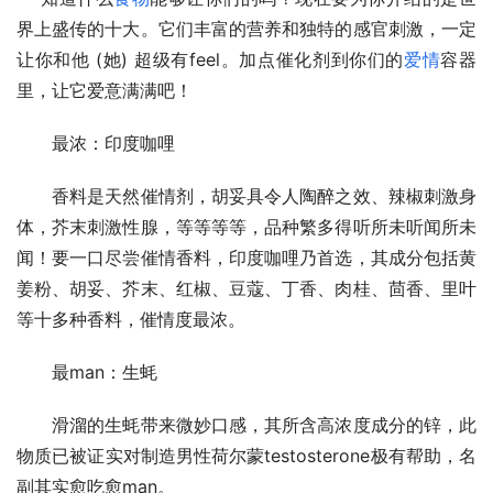
界上盛传的十大。它们丰富的营养和独特的感官刺激，一定
让你和他 (她) 超级有feel。加点催化剂到你们的
爱情
容器
里，让它爱意满满吧！
　　最浓：印度咖哩
　　香料是天然催情剂，胡妥具令人陶醉之效、辣椒刺激身
体，芥末刺激性腺，等等等等，品种繁多得听所未听闻所未
闻！要一口尽尝催情香料，印度咖哩乃首选，其成分包括黄
姜粉、胡妥、芥末、红椒、豆蔻、丁香、肉桂、茴香、里叶
等十多种香料，催情度最浓。
　　最man：生蚝
　　滑溜的生蚝带来微妙口感，其所含高浓度成分的锌，此
物质已被证实对制造男性荷尔蒙testosterone极有帮助，名
副其实愈吃愈man。