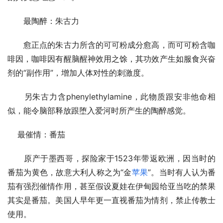
　　最陶醉：朱古力
　　愈正点的朱古力所含的可可粉成分愈高，而可可粉含咖
啡因，咖啡因有醒脑醒神效用之馀，其功效产生如服食兴奋
剂的“副作用”，增加人体对性的刺激度。
　　另朱古力含phenylethylamine，此物质跟安非他命相
似，能令脑部释放跟堕入爱河时所产生的陶醉感觉。
    最催情：番茄
　　原产于墨西哥，探险家于1523年带返欧洲，因当时的
番茄为黄色，故意大利人称之为“金
苹果
”。当时有人认为番
茄有强烈催情作用，甚至假设夏娃在伊甸园给亚当吃的禁果
其实是番茄。美国人早年更一直视番茄为情剂，禁止传教士
使用。