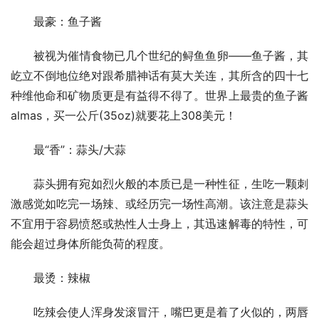
　　最豪：鱼子酱
　　被视为催情食物已几个世纪的鲟鱼鱼卵——鱼子酱，其
屹立不倒地位绝对跟希腊神话有莫大关连，其所含的四十七
种维他命和矿物质更是有益得不得了。世界上最贵的鱼子酱
almas，买一公斤(35oz)就要花上308美元！
　　最“香”：蒜头/大蒜
　　蒜头拥有宛如烈火般的本质已是一种性征，生吃一颗刺
激感觉如吃完一场辣、或经历完一场性高潮。该注意是蒜头
不宜用于容易愤怒或热性人士身上，其迅速解毒的特性，可
能会超过身体所能负荷的程度。
　　最烫：辣椒
　　吃辣会使人浑身发滚冒汗，嘴巴更是着了火似的，两唇