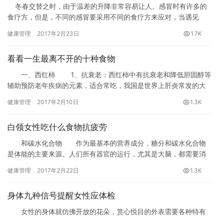
冬春交替之时，由于温差的升降非常容易让人。感冒时有许多的
食疗方，但是，不同的感冒要采用不同的食疗方来应对，当遇见
时，如果你担心自己用错中药反伤身，不妨选择使用食物来代替，
健康管理
2017年2月23日
1.7K
也能良好驱寒发汗，促进哦！
看看一生最离不开的十种食物
一、西红柿 1、抗衰老：西红柿中有抗衰老和降低胆固醇等
辅助预防老年疾病的元素，适合常吃，我国是世界上肝炎常发的大
国，西红柿有一定保肝护肝的作用。
健康管理
2017年2月10日
1.3K
白领女性吃什么食物抗疲劳
和碳水化合物 作为最基本的营养成分，糖分和碳水化合物
是体能的主要来源。人们所有器官的运行，尤其是大脑，都需要消
耗糖分。每天。50%—55%的体能补充都要依靠糖分。
健康管理
2017年2月22日
1.3K
身体九种信号提醒女性应体检
女性的身体就仿佛开放的花朵，赏心悦目的外表需要各种特有