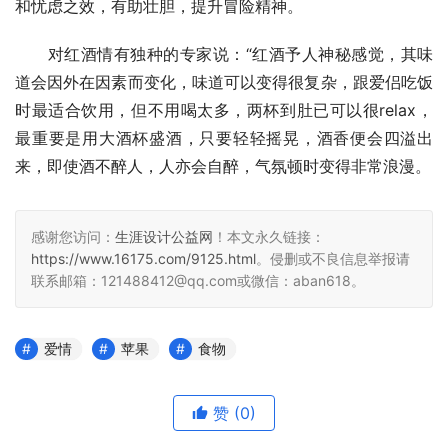
和忧虑之效，有助壮胆，提升冒险精神。
　　对红酒情有独种的专家说：“红酒予人神秘感觉，其味
道会因外在因素而变化，味道可以变得很复杂，跟爱侣吃饭
时最适合饮用，但不用喝太多，两杯到肚已可以很relax，
最重要是用大酒杯盛酒，只要轻轻摇晃，酒香便会四溢出
来，即使酒不醉人，人亦会自醉，气氛顿时变得非常浪漫。
感谢您访问：
生涯设计公益网
！本文永久链接：
https://www.16175.com/9125.html
。侵删或不良信息举报请
联系邮箱：121488412@qq.com或微信：aban618。
爱情
苹果
食物
赞
(0)