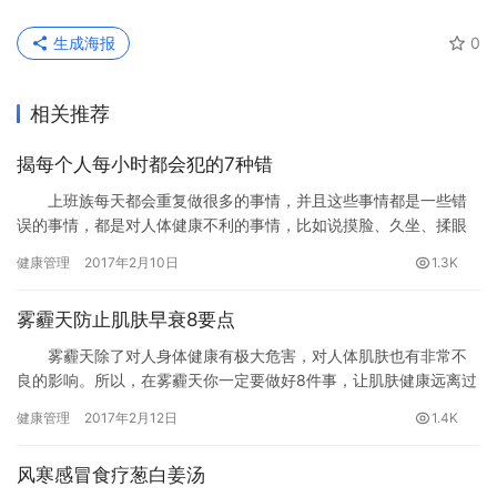
生成海报
0
相关推荐
揭每个人每小时都会犯的7种错
上班族每天都会重复做很多的事情，并且这些事情都是一些错
误的事情，都是对人体健康不利的事情，比如说摸脸、久坐、揉眼
睛，那您知道每个小时都会犯的都有哪些吗？您知道是什么吗？为
健康管理
2017年2月10日
1.3K
您介绍一下男人每天憋尿的危害的知识，感兴趣的朋友们赶快来看
看啊。
雾霾天防止肌肤早衰8要点
雾霾天除了对人身体健康有极大危害，对人体肌肤也有非常不
良的影响。所以，在雾霾天你一定要做好8件事，让肌肤健康远离过
早衰老。
健康管理
2017年2月12日
1.4K
风寒感冒食疗葱白姜汤