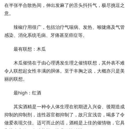
在半张半合散热间，伸出发麻了的舌头抖抖气，极尽挑逗之
意。
　　辣椒疗用很广，包括治疗气喘病、发热、喉咙痛及气管
感染、消化系统毛病、牙痛甚至癌症等。
　　最有联想：木瓜
　　木瓜催情在于由心理诱发生理之催情联想，其外表不难
令人联想起女性丰满的胴体。至于丰胸之说，大概亦只是美
丽的联想。
　　最high：红酒
　　其实酒精是一种令人体生理在初期进入兴奋、後期造成
抑制的抑制剂，连性器官都抑制了，故只宜浅尝，喝多了令
做爱表现欠佳。适可而止的话，酒精是上佳的催情物，它具