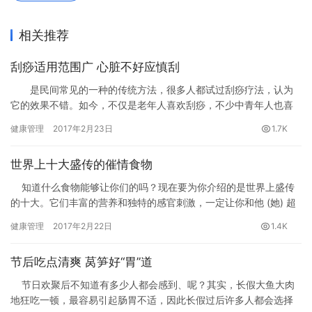
相关推荐
刮痧适用范围广 心脏不好应慎刮
是民间常见的一种的传统方法，很多人都试过刮痧疗法，认为
它的效果不错。如今，不仅是老年人喜欢刮痧，不少中青年人也喜
欢用这种方法来保健，特别是寒冷季节，有些人甚至将刮痧作为的
健康管理
2017年2月23日
1.7K
首选。那么，刮痧是否真能起到防病、治病的效果？刮痧时需要注
意什么？又是否所有人都适合刮痧呢？
世界上十大盛传的催情食物
知道什么食物能够让你们的吗？现在要为你介绍的是世界上盛传
的十大。它们丰富的营养和独特的感官刺激，一定让你和他 (她) 超
级有feel。加点催化剂到你们的爱情容器里，让它爱意满满吧！
健康管理
2017年2月22日
1.4K
节后吃点清爽 莴笋好“胃”道
节日欢聚后不知道有多少人都会感到、呢？其实，长假大鱼大肉
地狂吃一顿，最容易引起肠胃不适，因此长假过后许多人都会选择