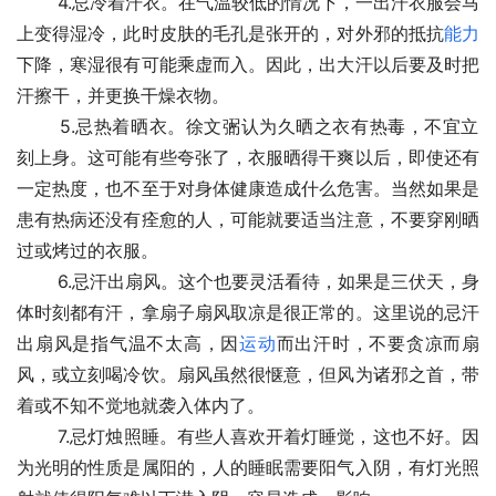
 　　4.忌冷着汗衣。在气温较低的情况下，一出汗衣服会马
上变得湿冷，此时皮肤的毛孔是张开的，对外邪的抵抗
能力
下降，寒湿很有可能乘虚而入。因此，出大汗以后要及时把
汗擦干，并更换干燥衣物。
 　　5.忌热着晒衣。徐文弻认为久晒之衣有热毒，不宜立
刻上身。这可能有些夸张了，衣服晒得干爽以后，即使还有
一定热度，也不至于对身体健康造成什么危害。当然如果是
患有热病还没有痊愈的人，可能就要适当注意，不要穿刚晒
过或烤过的衣服。
 　　6.忌汗出扇风。这个也要灵活看待，如果是三伏天，身
体时刻都有汗，拿扇子扇风取凉是很正常的。这里说的忌汗
出扇风是指气温不太高，因
运动
而出汗时，不要贪凉而扇
风，或立刻喝冷饮。扇风虽然很惬意，但风为诸邪之首，带
着或不知不觉地就袭入体内了。
 　　7.忌灯烛照睡。有些人喜欢开着灯睡觉，这也不好。因
为光明的性质是属阳的，人的睡眠需要阳气入阴，有灯光照