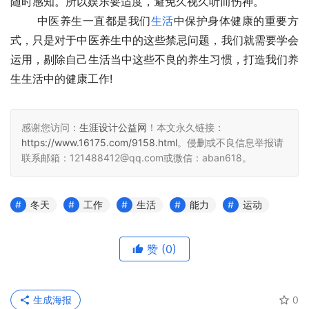
随时感知。所以娱乐要适度，避免久视久听而伤神。
 　　中医养生一直都是我们
生活
中保护身体健康的重要方
式，只是对于中医养生中的这些禁忌问题，我们就需要学会
运用，剔除自己生活当中这些不良的养生习惯，打造我们养
生生活中的健康工作!
感谢您访问：
生涯设计公益网
！本文永久链接：
https://www.16175.com/9158.html
。侵删或不良信息举报请
联系邮箱：121488412@qq.com或微信：aban618。
冬天
工作
生活
能力
运动
赞
(0)
生成海报
0