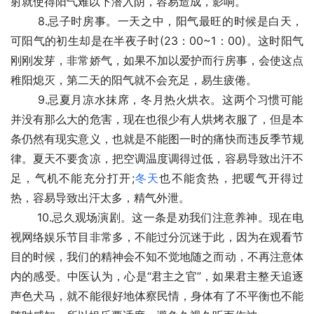
射就使得阳气难以下潜入阴，容易造成，影响。
 　　8.忌子时房事。一天之中，阳气最旺的时候是白天，
可阳气的初生却是在半夜子时(23：00~1：00)。这时阳气
刚刚发芽，非常娇气，如果不加以爱护而行房事，会使这点
稚阳熄灭，第二天的阳气就不会充足，易生疲倦。
 　　9.忌夏月凉水抹席，冬月热火烘衣。这两个习惯可能
并没有那么大的危害，现在也很少有人烘烤衣服了，但是本
条仍然有现实意义，也就是不能图一时的痛快而违反季节规
律。夏天不要贪凉，把空调温度调得过低，容易导致出汗不
足，气机不能充分打开;
冬天
也不能贪热，把暖气开得过
热，容易导致出汗太多，精气外泄。
 　　10.忌久观场演剧。这一条是劝我们注意养神。现在电
视网络娱乐节目非常多，不能过分沉迷于此，因为在观看节
目的时候，我们的精神会不知不觉地随之而动，不再注意体
内的感受。中医认为，心是“君主之官”，如果君主整天追逐
声色犬马，就不能很好地体察民情，身体有了不平衡也不能