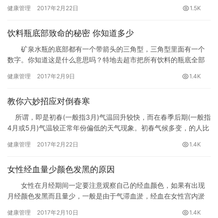
喝粥、去去油，不妨再用莴笋做一道清爽的下粥小菜！
健康管理
2017年2月22日
1.5K
饮料瓶底部致命的秘密 你知道多少
矿泉水瓶的底部都有一个带箭头的三角型，三角型里面有一个
数字。你知道这是什么意思吗？特地去超市把所有饮料的瓶底全部
看了一遍，只有大桶的农夫山泉不透明的桶是写着2，其他不管再怎
健康管理
2017年2月9日
1.4K
么漂亮的瓶子全部是1，为了大家的健康，让更多的人知道这个隐
患，大家健康地生活！
教你六妙招应对倒春寒
所谓，即是初春(一般指3月)气温回升较快，而在春季后期(一般指
4月或5月)气温较正常年份偏低的天气现象。初春气候多变，的人比
较容易患上疾病。那如何防治倒春寒给人体造成伤害呢?下面我们一
健康管理
2017年2月22日
1.4K
起来看：
女性经血量少颜色发黑的原因
女性在月经期间一定要注意观察自己的经血颜色，如果有出现
月经颜色发黑而且量少，一般是由于气滞血淤，经血在女性宫内淤
积的时间比较长而导致的一种现象。
健康管理
2017年2月10日
1.4K