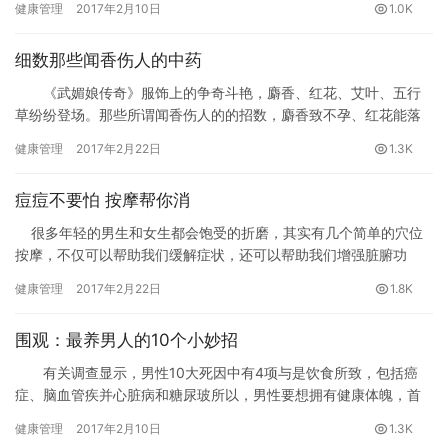
健康管理
2017年2月10日
1.0K
以要特别注意!
细数那些闻香伤人的中药
《武媚娘传奇》服饰上的争奇斗艳，麝香、红花、艾叶、五行
草纷纷登场。那些所谓闻香伤人的的招数，麝香致不孕、红花能落
胎……这些中药真的这么神奇吗？
健康管理
2017年2月22日
1.3K
痘痘不要怕 按摩帮你消
很多年轻的男生和女生都会饱受的折磨，其实有几个简单的穴位
按摩，不仅可以帮助我们缓解症状，还可以帮助我们增强脏腑功
能，从源头上去除引起青春痘的病因。
健康管理
2017年2月22日
1.8K
围观：最养男人的10个小妙招
有关调查显示，男性10大死因中有4项与是饮食所致，包括癌
症、脑血管疾并心脏病和糖尿玻所以，男性要想拥有健康体魄，首
先要有健康的饮食习惯。以下10种食品对男性健康有益，建议男性
健康管理
2017年2月10日
1.3K
多多摄取，例如深海鱼、西红柿、南瓜子、全麦面包等。