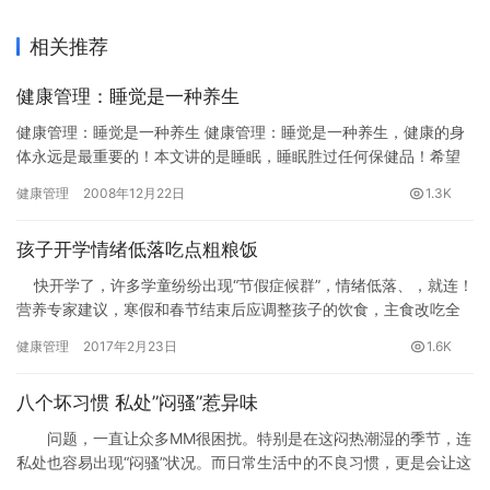
相关推荐
健康管理：睡觉是一种养生
健康管理：睡觉是一种养生 健康管理：睡觉是一种养生，健康的身
体永远是最重要的！本文讲的是睡眠，睡眠胜过任何保健品！希望
对高压力工作的青年朋友们有一些指导。生涯设计公益网(www.1…
健康管理
2008年12月22日
1.3K
孩子开学情绪低落吃点粗粮饭
快开学了，许多学童纷纷出现“节假症候群”，情绪低落、，就连！
营养专家建议，寒假和春节结束后应调整孩子的饮食，主食改吃全
谷类，有助于提升孩子专注力，又能增加饱足感，帮助、不养胖。
健康管理
2017年2月23日
1.6K
八个坏习惯 私处”闷骚”惹异味
问题，一直让众多MM很困扰。特别是在这闷热潮湿的季节，连
私处也容易出现“闷骚”状况。而日常生活中的不良习惯，更是会让这
种情况恶化。以下几个习惯容易造成敏感部位产生恼人的味道，所