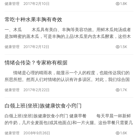
健康管理
2017年2月10日
1.8K
误区有哪些吗？您知道阳痿的真正原因有哪些吗？今天小编就为您
介绍一下有关男人壮阳的食物有哪些，感兴趣的朋友们赶快来看看
常吃十种水果丰胸有奇效
啊。
一、木瓜 木瓜具有美白、丰胸等美容功效。用鲜木瓜炖汤或者
是加蜂蜜的蒸木瓜，可是丰胸的上品!木瓜里内含木瓜酵素，这些木
瓜酵素不仅可分解蛋白质糖类，更可分解脂肪通过分解脂肪可以去
健康管理
2017年2月12日
1.5K
除赘肉。
情绪会传染？专家称有根据
情绪是心理的晴雨表，能显示一个人的程度，也能传达我们的
所思所想。然而人们对情绪的认识有许多误区。对此，我们综合国
内外研究，从情绪的八大传言说起。
健康管理
2017年2月22日
1.7K
白领上班(坐班)族健康饮食小窍门
白领上班(坐班)族健康饮食小窍门 健康早餐 每天早晨一杯新鲜
的牛奶，几片全麦面包(或其他面点)和一片火腿。这份早餐只需要几
分钟就能解决，却会使人感觉精神抖擞，如果不吃早饭，整个…
健康管理
2008年9月26日
1.6K