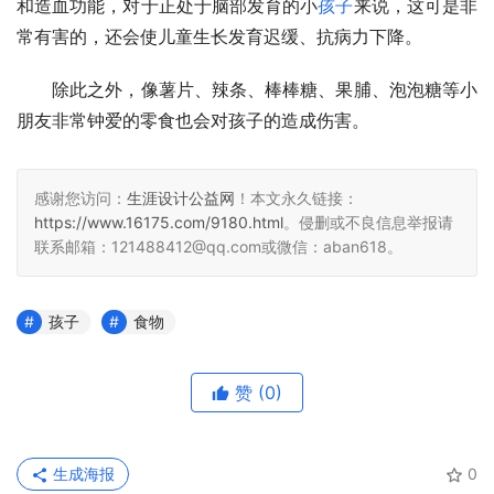
和造血功能，对于正处于脑部发育的小
孩子
来说，这可是非
常有害的，还会使儿童生长发育迟缓、抗病力下降。
　　除此之外，像薯片、辣条、棒棒糖、果脯、泡泡糖等小
朋友非常钟爱的零食也会对孩子的造成伤害。
感谢您访问：
生涯设计公益网
！本文永久链接：
https://www.16175.com/9180.html
。侵删或不良信息举报请
联系邮箱：121488412@qq.com或微信：aban618。
孩子
食物
赞
(0)
生成海报
0