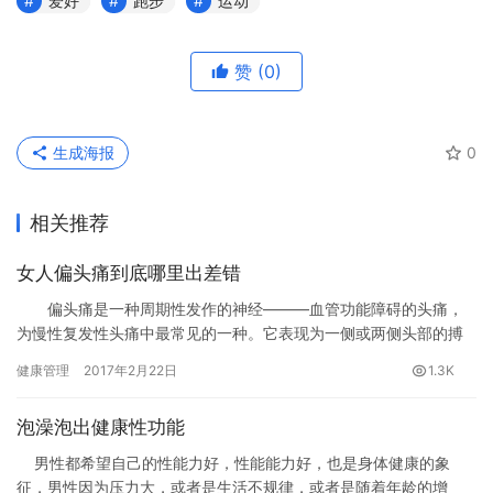
爱好
跑步
运动
赞
(0)
生成海报
0
相关推荐
女人偏头痛到底哪里出差错
偏头痛是一种周期性发作的神经———血管功能障碍的头痛，
为慢性复发性头痛中最常见的一种。它表现为一侧或两侧头部的搏
动性或钻痛性疼痛，常伴有恶心、呕吐、厌食、畏光、精神委靡等
健康管理
2017年2月22日
1.3K
症状。…
泡澡泡出健康性功能
男性都希望自己的性能力好，性能能力好，也是身体健康的象
征，男性因为压力大，或者是生活不规律，或者是随着年龄的增