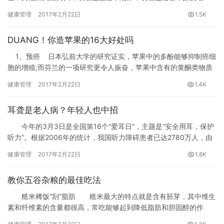
长，性功能会降低，而研究发现，可增强男性性功能，所以男性增
健康管理
2017年2月22日
1.5K
强性能力，可以多泡澡，泡澡确实有很多的养生功效，不仅可以清
洁身体，还可以让心理放松，，可以改善性功能，我们下面就来
DUANG！你造苹果的16大好处吗
看，希望可以帮助男性朋友，提高性能力。
洗澡是人的身心最放松的时候，但如果能利用这个时机，适当
1、预癌 日本弘前大学的研究证实，苹果中的多酚能够抑制癌细
地采用冷热水交替浴，或对阴茎和腹股沟进行温水淋浴，则有助于
胞的增殖;而芬兰的一项研究更令人振奋，苹果中含有的黄酮类物质
增强男子的性功能。在锻炼之后喜欢美美地洗个澡，不仅可以除去
是一种高效抗氧化剂，它不但是最好的血管清理剂，而且是癌症的
健康管理
2017年2月22日
1.4K
臭汗，还能使身心获得彻底放松，疲劳的身体得以迅速恢复，还有
克星;法国国家健康医学研究所的最新研究显示，苹果中的原花青素
助于增强男子的性功能。
能。
热水坐浴可以用来治疗前列腺炎
耳聋是老人病？年轻人也中招
热水坐浴的道理很简单，可以使患者的局部温度增高，使肌肉
今年的3月3日是全国第16个“爱耳日”，主题是“安全用耳，保护
松弛、血管扩张、血液循环加快，促进局部炎症渗出物的消散与吸
听力”。根据2006年的统计，我国听力障碍患者已达2780万人，由
收，并可以使患者感到温暖舒适，缓解临床症状。同时，热水坐浴
于每年有约3万耳聋新生儿出生，再加上老年性耳聋的不断增加，目
无需特殊设备，患者在自己家里就可以进行，简单方便，是治疗慢
健康管理
2017年2月22日
1.8K
前全国病人应该不低于3000万。更令人担忧的是，近年来，等疾病
性前列腺炎有效的辅助措施。
在年轻人中已不鲜见，出现低龄化趋势。
其操作方法是，在大盆中加入接近半盆的水，患者排净大小便
教你五谷杂粮的最佳吃法
后，将臀部坐在盆里。一般水温要求在摄氏40～42度。每次坐浴15
～30分钟，中途可以加入热水以维持水的温度，每日坐浴1～2次，
糙米稀饭“刮”脂肪 糙米最大的特点就是含有胚芽，其中维生
坚持治疗到前列腺炎治愈为止。
素和纤维素的含量都很高，常吃能够起到降低脂肪和胆固醇的作
用，糙米中含锌也很多，能够改善皮肤粗糙的情况。