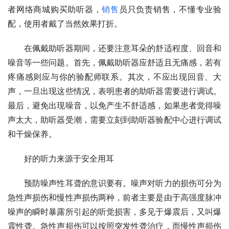
者网络商城购买助听器，
销售
员只负责销售，不懂专业验
配，使用者戴了当然效果打折。
　　在佩戴助听器期间，还要注意耳朵的舒适程度、回音和
噪音等一些问题。首先，佩戴助听器应舒适且无痛感，若有
疼痛感则应与你的验配师联系。其次，不应出现回音、大
声，一旦出现这些情况，表明患者的助听器需要进行调试。
最后，避免出现噪音，以免产生不舒适感，如果患者觉得噪
声太大，助听器受潮，需要立刻到助听器验配中心进行调试
和干燥保养。
　　好的听力来源于安全用耳
　　预防噪声性耳聋的意识要有。噪声对听力的损伤可分为
急性声损伤和慢性声损伤两种，前者主要是由于高强度脉冲
噪声的瞬时暴露所引起的听觉损害，多见于爆震后，又叫爆
震性聋。急性声损伤可以按照突发性聋治疗，而慢性声损伤