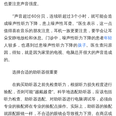
也要注意声音强度。
　　“声音超过60分贝，连续听超过3个小时，就可能会造
成噪声性听力下降，患上噪声性耳聋。”医生表示，这一点
值得喜欢音乐的朋友注意，耳机一族更要注意，要学会让耳
朵安静地放松和休息。门诊中，噪声性听力下降的患者
年轻
人较多，也遇到过患噪声性听力下降的
孩子
。医生查问原
因，得知，就是因为家里的电视、电脑总开很大的声音造成
的。
　　选择合适的助听器很重要
　　在购买助听器之前先检查听力，根据听力损失程度进行
验配，否则可能“越戴越聋”。科学地选配助听器，应该包括
听力检查、助听器选配、对助听器进行电脑调试等，必须由
专业的验配师在专业的验配点操作。实际上，助听器的验配
就跟配眼镜一样，不合适的眼镜会导致视力下滑。在商店或