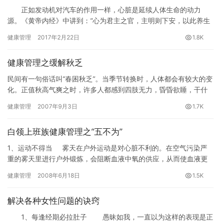
正如发动机对汽车的作用一样，心脏是延续人体生命的动力
源。《黄帝内经》中讲到：“心为君主之官，主明则下安，以此养生
则寿。”也就是说，只有才能长寿。而护心重在细节，只要日常生活
健康管理
2017年2月22日
1.8K
中做出点滴改变，就能有效降低心脏病发作的风险。本期，结合国
内外最新研究，为你总结出一些简单有效的护心方法，不妨每天试
健康管理之缓解秋乏
一条，为你的加分。
民间有一句俗话叫“春困秋乏”。当季节转换时，人体都会有较大的变
化。正值秋高气爽之时，许多人都感到四肢无力，昏昏欲睡，干什
么都提不起劲来。这种“秋乏”现象究竟是怎么回事呢？广州医学院…
健康管理
2007年9月3日
1.7K
白领上班族健康管理之“五不为”
1、运动不得当 雾天在户外运动是对心脏不利的。在空气污染严
重的雾天里进行户外锻炼，会阻断血液中氧的供应，从而使血液更
容易凝结。 &…
健康管理
2008年6月18日
1.5K
解决各种女性问题的诀窍
1、每逢经期必拉肚子 愚昧如我，一直以为这样的表现是正