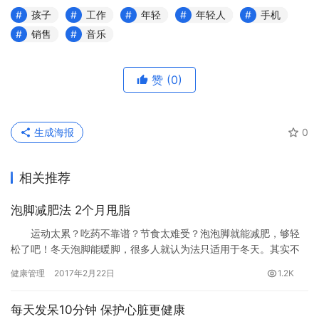
孩子
工作
年轻
年轻人
手机
销售
音乐
赞
(0)
生成海报
0
相关推荐
泡脚减肥法 2个月甩脂
运动太累？吃药不靠谱？节食太难受？泡泡脚就能减肥，够轻
松了吧！冬天泡脚能暖脚，很多人就认为法只适用于冬天。其实不
然，女性在一年四季中泡脚对、、养生都大有益处。
健康管理
2017年2月22日
1.2K
每天发呆10分钟 保护心脏更健康