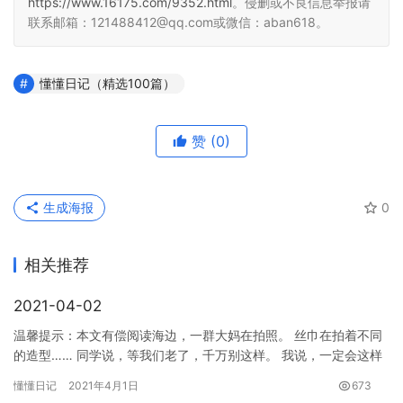
https://www.16175.com/9352.html
。侵删或不良信息举报请
联系邮箱：121488412@qq.com或微信：aban618。
懂懂日记（精选100篇）
赞
(0)
生成海报
0
相关推荐
2021-04-02
温馨提示：本文有偿阅读海边，一群大妈在拍照。 丝巾在拍着不同
的造型…… 同学说，等我们老了，千万别这样。 我说，一定会这样
的，因为这就是他们年轻时烙印下的审美，一辈子摆脱不了，同样…
懂懂日记
2021年4月1日
673