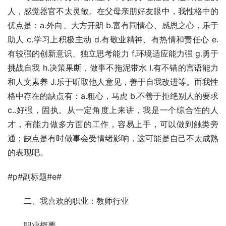
人，感觉器官不太灵敏。在父母亲朋好友眼中，我性格中的
优点是：a.外向、大方开朗 b.富有同情心、感恩之心，乐于
助人 c.学习上积极主动 d.有敬业精神、有热情和责任心 e.
有较强的创新意识、独立思考能力 f.环境适应能力强 g.勇于
挑战自我 h.决策果断，做事不拖泥带水 I.有不错的言语能力
和人文素养 J.乐于听取他人意见，善于自我改进等。而我性
格中存在的缺点有：a.粗心，马虎 b.不善于拒绝别人的要求 
c..好强，固执。从一定角度上来讲，我是一个综合性的人
才，有能力做多方面的工作，容易上手，可以做到触类旁
通；缺点是有时做事会受情绪影响，这可能是自己不太成熟
的表现吧。
#p#副标题#e#
　　二、我喜欢的职业：教师行业
　　职业概要