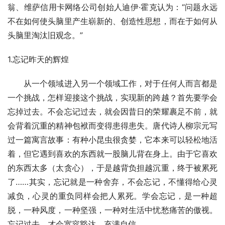
翁、维萨信用卡网络公司创始人迪伊·霍克认为：“问题永远
不在如何使头脑里产生崭新的、创造性思想，而在于如何从
头脑里淘汰旧观念。”
1.忘记昨天的辉煌
　　从一个领域进入另一个领域工作，对于任何人而言都是
一个挑战，怎样迎接这个挑战，实现新的跨越？首先要学会
忘掉过去。不会忘记过去，就会因昔日的荣耀裹足不前，就
会背着沉重的精神包袱而变得患得患失。唐代诗人柳宗元写
过一篇寓言故事：有种小昆虫很贪婪，它本来可以轻松地活
着，但它遇到喜欢的东西就一股脑儿背在身上。由于它喜欢
的东西太多（太贪心），于是越背负担越沉重，终于被累死
了……其实，忘记就是一种舍弃，不会忘记，不懂得给心灵
减负，心灵的重负同样会把人累死。学会忘记，是一种超
脱，一种风度，一种坚强，一种对生活中忧愁痛苦的傲视。
忘记过去，才会宽容豁达，充满自信。