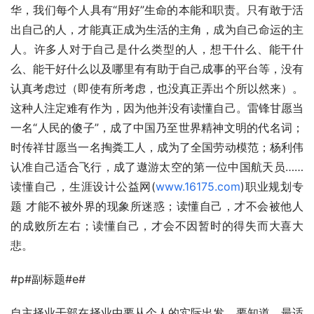
华，我们每个人具有“用好”生命的本能和职责。只有敢于活
出自己的人，才能真正成为生活的主角，成为自己命运的主
人。许多人对于自己是什么类型的人，想干什么、能干什
么、能干好什么以及哪里有有助于自己成事的平台等，没有
认真考虑过（即使有所考虑，也没真正弄出个所以然来）。
这种人注定难有作为，因为他并没有读懂自己。雷锋甘愿当
一名“人民的傻子”，成了中国乃至世界精神文明的代名词；
时传祥甘愿当一名掏粪工人，成为了全国劳动模范；杨利伟
认准自己适合飞行，成了遨游太空的第一位中国航天员……
读懂自己，生涯设计公益网(
www.16175.com
)职业规划专
题 才能不被外界的现象所迷惑；读懂自己，才不会被他人
的成败所左右；读懂自己，才会不因暂时的得失而大喜大
悲。
#p#副标题#e#
自主择业干部在择业中要从个人的实际出发，要知道，最适