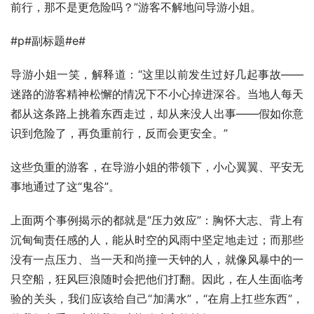
前行，那不是更危险吗？”游客不解地问导游小姐。
#p#副标题#e#
导游小姐一笑，解释道：“这里以前发生过好几起事故——
迷路的游客精神松懈的情况下不小心掉进深谷。当地人每天
都从这条路上挑着东西走过，却从来没人出事——假如你意
识到危险了，再负重前行，反而会更安全。”
这些负重的游客，在导游小姐的带领下，小心翼翼、平安无
事地通过了这“鬼谷”。
上面两个事例揭示的都就是“压力效应”：胸怀大志、背上有
沉甸甸责任感的人，能从时空的风雨中坚定地走过；而那些
没有一点压力、当一天和尚撞一天钟的人，就像风暴中的一
只空船，狂风巨浪随时会把他们打翻。因此，在人生面临考
验的关头，我们应该给自己“加满水”，“在肩上扛些东西”，