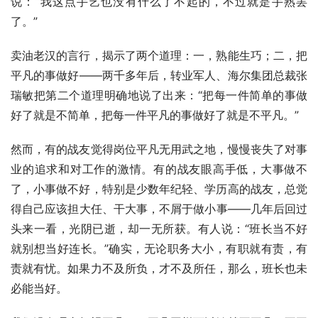
说：“我这点手艺也没有什么了不起的，不过就是手熟罢
了。”
卖油老汉的言行，揭示了两个道理：一，熟能生巧；二，把
平凡的事做好——两千多年后，转业军人、海尔集团总裁张
瑞敏把第二个道理明确地说了出来：“把每一件简单的事做
好了就是不简单，把每一件平凡的事做好了就是不平凡。”
然而，有的战友觉得岗位平凡无用武之地，慢慢丧失了对事
业的追求和对工作的激情。有的战友眼高手低，大事做不
了，小事做不好，特别是少数年纪轻、学历高的战友，总觉
得自己应该担大任、干大事，不屑于做小事——几年后回过
头来一看，光阴已逝，却一无所获。有人说：“班长当不好
就别想当好连长。”确实，无论职务大小，有职就有责，有
责就有忧。如果力不及所负，才不及所任，那么，班长也未
必能当好。