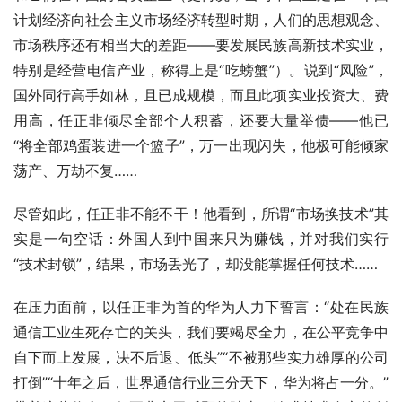
计划经济向社会主义市场经济转型时期，人们的思想观念、
市场秩序还有相当大的差距——要发展民族高新技术实业，
特别是经营电信产业，称得上是“吃螃蟹”）。说到“风险”，
国外同行高手如林，且已成规模，而且此项实业投资大、费
用高，任正非倾尽全部个人积蓄，还要大量举债——他已
“将全部鸡蛋装进一个篮子”，万一出现闪失，他极可能倾家
荡产、万劫不复……
尽管如此，任正非不能不干！他看到，所谓“市场换技术”其
实是一句空话：外国人到中国来只为赚钱，并对我们实行
“技术封锁”，结果，市场丢光了，却没能掌握任何技术……
在压力面前，以任正非为首的华为人力下誓言：“处在民族
通信工业生死存亡的关头，我们要竭尽全力，在公平竞争中
自下而上发展，决不后退、低头”“不被那些实力雄厚的公司
打倒”“十年之后，世界通信行业三分天下，华为将占一分。”