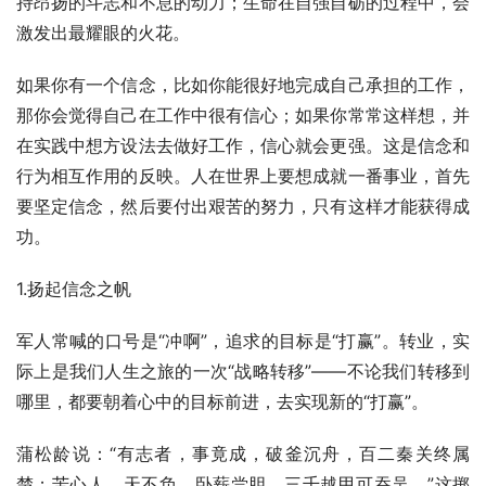
持昂扬的斗志和不息的动力；生命在自强自砺的过程中，会
激发出最耀眼的火花。
如果你有一个信念，比如你能很好地完成自己承担的工作，
那你会觉得自己在工作中很有信心；如果你常常这样想，并
在实践中想方设法去做好工作，信心就会更强。这是信念和
行为相互作用的反映。人在世界上要想成就一番事业，首先
要坚定信念，然后要付出艰苦的努力，只有这样才能获得成
功。
1.扬起信念之帆
军人常喊的口号是“冲啊”，追求的目标是“打赢”。转业，实
际上是我们人生之旅的一次“战略转移”——不论我们转移到
哪里，都要朝着心中的目标前进，去实现新的“打赢”。
蒲松龄说：“有志者，事竟成，破釜沉舟，百二秦关终属
楚；苦心人，天不负，卧薪尝胆，三千越甲可吞吴。”这掷