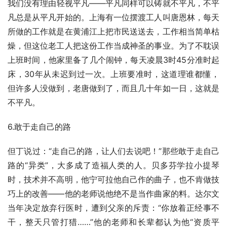
我们没有理由轻视平凡——平凡同样可以铸就不平凡，不平
凡总是从平凡开始的。上海有一位摆渡工人叫唐恩林，每天
所做的工作就是在黄浦江上把市民送送去，工作相当简单枯
燥，但这位老工人把这份工作当成神圣的事业。为了不耽误
上班时间，他家里备了几个闹钟，每天凌晨3时45分准时起
床，30年从未迟到过一次。上班要准时，这道理谁都懂，
但许多人没做到，老唐做到了，而且几十年如一日，这就是
不平凡。
6.敢于走自己的路
但丁说过：“走自己的路，让人们去说吧！”那些敢于走自己
路的“异类”，大多成了造福人类的人。贝多芬学拉小提琴
时，技术并不高明，他宁可拉他自己作的曲子，也不肯做技
巧上的改善——他的老师说他绝不是当作曲家的料。达尔文
当年决定放弃行医时，遭到父亲的斥责：“你放着正经事不
干，整天只管打猎……”他的老师和长辈都认为他“资质平