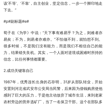
该‘不等’、‘不靠’，自主创业，坚定信念，一步一个脚印地走
下去。”
#p#副标题#e#
荀子在《为学》中说：“天下事有难易乎？为之，则难者亦
易矣；不为，则易者亦难亦。”不怕做不到，就怕想不到。
很多时候，不是我们没有能力，而是我们不相信自己的能
力，结果错失良机。其实，一个人面对逆境或困难时所持的
信念，比任何事情都重要。
2.成功关键靠自己
1987年，优秀连长出身的石存明，31岁从部队转业，开始
安置到河北省武安市公安局当民警，后来因为借钱购房使他
感到了巨大的压力，于是他主动放弃了城市生活，来到老家
农村旁边的营井选矿厂，当了一名保卫干部。这个在部队多