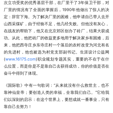
次立功受奖的优秀基层干部，在厂里干了3年保卫干部，对
厂里的情况有了全面的掌握后，1990年他做出了惊人的决
定：辞官下海。为了解决厂里的困难，他申请自己带人去开
山西采煤矿，由于经验不足，他几经失败。但他没有灰心，
在战友的帮助下，他又在北京郊区创办了砖厂，结果大获成
功。从此，他把砖厂的收益更多地用于解决家乡有困难，后
来，他把西寺庄乡东寺庄村一个落后的农村改变为河北有名
的先进村，他也被选为村党支部副书记。生涯设计公益网
(
www.16175.com
)职业规划专题其实，重要的不在于在什
么位置，而是你是不是靠自己去获得成功，你的价值是否在
奋斗中得到了体现。
《国际歌》中有一句歌词：“从来就没有什么救世主，也不
靠神仙皇帝；要创造人类的幸福，全靠我们自己。”它给我
们以深刻的启示：在这个世界上，要想成就一番事业，只有
靠自己去努力！