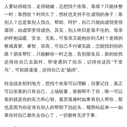
人要站得稳当，走得稳健，总想找个依靠。靠墙？只能休整
一时；靠拐杖？时间久了，拐杖也支持不住虚弱的身子；靠
别人？总是靠别人指点、帮助、呵护，自己只能由虚弱变得
孱弱，由虚荣变得虚伪。其实，别人终归是靠不住的。母亲
的怀抱温暖、安全、无私，可母亲又能抱你到几时？老师的
教诲真挚、睿智、崇高，可自己不付诸实践，怎能找到你的
路？朋友帮忙，只能解你一时之急，告别朋友后，新的纷扰
还得你自己去面对。即使遇到了伯乐，识得你这匹“千里
马”，可前路漫漫，还得自己去“扬蹄”。
转业战友初到地方，想找个依靠可以理解，但要记住，真正
可以依靠的只有自己。上场较量，谁都帮不了你，唯一可以
靠的就是你的实力和心智。孤苦落难时如果有别人帮你，那
也是因为你还肯在别人的帮助下抬起头，顺势站起来——如
果你对自己都失去信心了，一切都将无济于事。