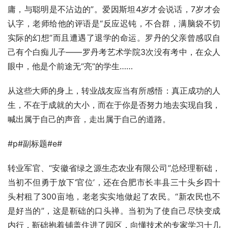
庸，与聪明是不沾边的”。爱因斯坦4岁才会说话，7岁才会
认字，老师给他的评语是“反应迟钝，不合群，满脑袋不切
实际的幻想”而且遭遇了退学的命运。罗丹的父亲曾感叹自
己有个白痴儿子——罗丹考艺术学院3次没有考中，在众人
眼中，他是个前途无“亮”的学生……
从这些大师的身上，转业战友应当有所感悟：真正成功的人
生，不在于成就的大小，而在于你是否努力地去实现自我，
喊出属于自己的声音，走出属于自己的道路。
#p#副标题#e#
转业军官、“安徽省绿之源生态农业有限公司”总经理靳础，
当初不但勇于放下‘官位’，还在合肥市长丰县三十头乡四十
头村租了300亩地，老老实实地做起了农民。“新农民也不
是好当的”，这是靳础的口头禅。当初为了使自己尽快变成
内行，靳础抱着铺盖住进了园区，向懂技术的专家学习十几