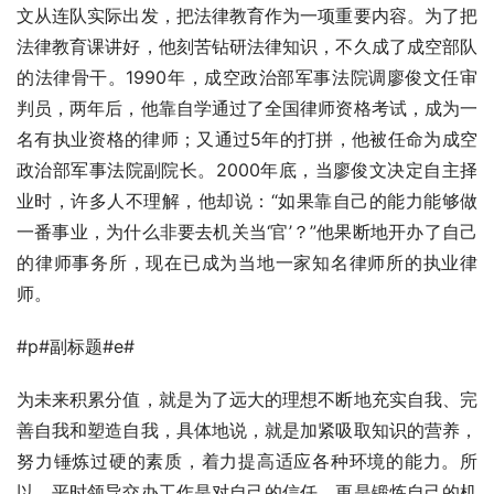
文从连队实际出发，把法律教育作为一项重要内容。为了把
法律教育课讲好，他刻苦钻研法律知识，不久成了成空部队
的法律骨干。1990年，成空政治部军事法院调廖俊文任审
判员，两年后，他靠自学通过了全国律师资格考试，成为一
名有执业资格的律师；又通过5年的打拼，他被任命为成空
政治部军事法院副院长。2000年底，当廖俊文决定自主择
业时，许多人不理解，他却说：“如果靠自己的能力能够做
一番事业，为什么非要去机关当‘官’？”他果断地开办了自己
的律师事务所，现在已成为当地一家知名律师所的执业律
师。
#p#副标题#e#
为未来积累分值，就是为了远大的理想不断地充实自我、完
善自我和塑造自我，具体地说，就是加紧吸取知识的营养，
努力锤炼过硬的素质，着力提高适应各种环境的能力。所
以，平时领导交办工作是对自己的信任，更是锻炼自己的机