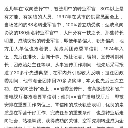
近几年在“双向选择”中，被选用中的转业军官，80%以上是
有才能、有实绩的人员。1997年在某市的供需见面会上，
当场签约的88名转业军官中，100%曾立功受奖；达成意向
协议的180余名转业军官中，大部分有一技之长。那些特长
明显、成绩突出的转业军官，即便年龄偏大、职务偏高，地
方用人单位也抢着要。某炮兵团政委覃信刚，1974年入
伍，先后任排长、新闻干事、报社记者、编辑、宣传科副科
长，团政治处主任等职。从事宣传工作期间，他先后采写报
道了20多个先进典型，在军内外引起较大反响；担任团政
委期间，他带领全团捧回20多块奖牌，本人也先后三次立
功。在“双向选择”会上，××省委宣传部、省高级法院和省广
播电视厅都抢着要覃信刚；他到××省广播电视厅后，即被
安排在重要工作岗位上。覃信刚的成长轨迹表明，优良的素
质是在军营干好工作、完成任务的重要条件，也是转业后走
向社会、站稳脚跟、获得成功的关键。空军先期转业成为企