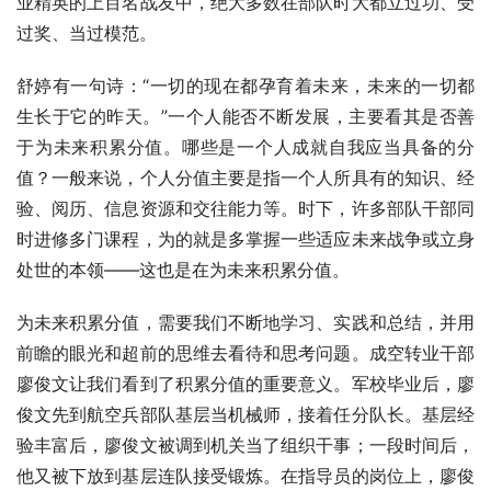
业精英的上百名战友中，绝大多数在部队时大都立过功、受
过奖、当过模范。　　
舒婷有一句诗：“一切的现在都孕育着未来，未来的一切都
生长于它的昨天。”一个人能否不断发展，主要看其是否善
于为未来积累分值。哪些是一个人成就自我应当具备的分
值？一般来说，个人分值主要是指一个人所具有的知识、经
验、阅历、信息资源和交往能力等。时下，许多部队干部同
时进修多门课程，为的就是多掌握一些适应未来战争或立身
处世的本领——这也是在为未来积累分值。
为未来积累分值，需要我们不断地学习、实践和总结，并用
前瞻的眼光和超前的思维去看待和思考问题。成空转业干部
廖俊文让我们看到了积累分值的重要意义。军校毕业后，廖
俊文先到航空兵部队基层当机械师，接着任分队长。基层经
验丰富后，廖俊文被调到机关当了组织干事；一段时间后，
他又被下放到基层连队接受锻炼。在指导员的岗位上，廖俊