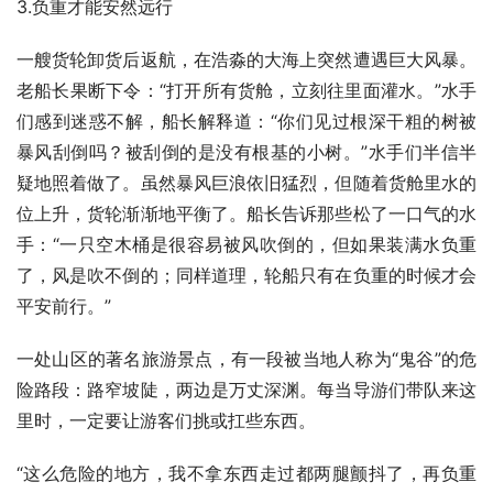
3.负重才能安然远行
一艘货轮卸货后返航，在浩淼的大海上突然遭遇巨大风暴。
老船长果断下令：“打开所有货舱，立刻往里面灌水。”水手
们感到迷惑不解，船长解释道：“你们见过根深干粗的树被
暴风刮倒吗？被刮倒的是没有根基的小树。”水手们半信半
疑地照着做了。虽然暴风巨浪依旧猛烈，但随着货舱里水的
位上升，货轮渐渐地平衡了。船长告诉那些松了一口气的水
手：“一只空木桶是很容易被风吹倒的，但如果装满水负重
了，风是吹不倒的；同样道理，轮船只有在负重的时候才会
平安前行。”
一处山区的著名旅游景点，有一段被当地人称为“鬼谷”的危
险路段：路窄坡陡，两边是万丈深渊。每当导游们带队来这
里时，一定要让游客们挑或扛些东西。
“这么危险的地方，我不拿东西走过都两腿颤抖了，再负重