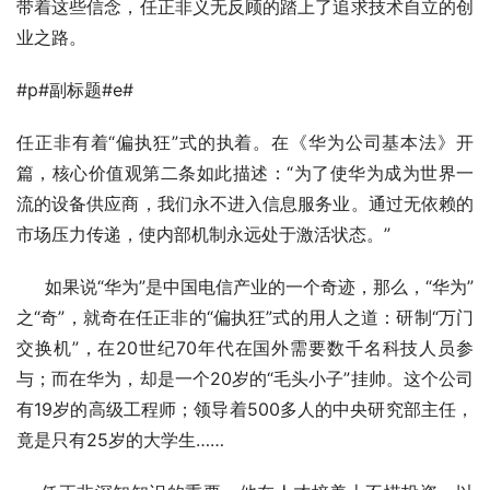
带着这些信念，任正非义无反顾的踏上了追求技术自立的创
业之路。
#p#副标题#e#
任正非有着“偏执狂”式的执着。在《华为公司基本法》开
篇，核心价值观第二条如此描述：“为了使华为成为世界一
流的设备供应商，我们永不进入信息服务业。通过无依赖的
市场压力传递，使内部机制永远处于激活状态。”
　  如果说“华为”是中国电信产业的一个奇迹，那么，“华为”
之“奇”，就奇在任正非的“偏执狂”式的用人之道：研制“万门
交换机”，在20世纪70年代在国外需要数千名科技人员参
与；而在华为，却是一个20岁的“毛头小子”挂帅。这个公司
有19岁的高级工程师；领导着500多人的中央研究部主任，
竟是只有25岁的大学生……