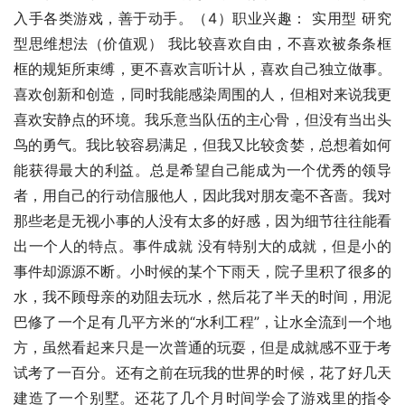
入手各类游戏，善于动手。（4）职业兴趣： 实用型 研究
型思维想法（价值观） 我比较喜欢自由，不喜欢被条条框
框的规矩所束缚，更不喜欢言听计从，喜欢自己独立做事。
喜欢创新和创造，同时我能感染周围的人，但相对来说我更
喜欢安静点的环境。我乐意当队伍的主心骨，但没有当出头
鸟的勇气。我比较容易满足，但我又比较贪婪，总想着如何
能获得最大的利益。总是希望自己能成为一个优秀的领导
者，用自己的行动信服他人，因此我对朋友毫不吝啬。我对
那些老是无视小事的人没有太多的好感，因为细节往往能看
出一个人的特点。事件成就 没有特别大的成就，但是小的
事件却源源不断。小时候的某个下雨天，院子里积了很多的
水，我不顾母亲的劝阻去玩水，然后花了半天的时间，用泥
巴修了一个足有几平方米的“水利工程”，让水全流到一个地
方，虽然看起来只是一次普通的玩耍，但是成就感不亚于考
试考了一百分。还有之前在玩我的世界的时候，花了好几天
建造了一个别墅。还花了几个月时间学会了游戏里的指令