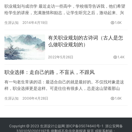
职业规划与成功学 最近走访一些高中，学校领导告诉我，他们希望
给学生的讲座，充满激情和励志，让学生听完之后，激动起来、兴
奋起来，然后全力以赴投入高考。 学校领导们所说的讲座，以我的
生涯认知
2014年4月19日
1.6K
理…
有关职业规划的古诗词（古人是怎
么做职业规划的）
2022年5月26日
1.4K
职业选择：走自己的路，不盲从，不跟风
有一句老生常谈的话：最适合自己的就是最好的。不仅找对象是这
样，职业选择更是这样。可是往往有很多人，总是这山望着那山
高，看见别人在热门行业，拿到了高薪，或者别人身居要职，风光
生涯认知
2006年4月28日
1.6K
无限，就…
Copyright @ 2023
生涯设计公益网
浙ICP备05074640号-1
浙公安网备
33010502001197号 侵删或不良信息举报请
留言
或联系邮箱：