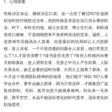
1、心理因素　　
性格决定命运，脑袋决定口袋。这一点您了解过吗?在选择
职业时您仔细想过没有，您的性格是否适合自己所从事的职
业。时下，本科生扫地、硕士生卖货、博士生打杂。初听感
觉笑口难掩，可是细细想来不免有种淡淡的悲哀。诚然，上
述群体学历颇高令人羡慕，但是最后的结局却让人大跌眼
镜，发人深省。一个不容忽视的问题令人深思，他们究竟怎
么了?人才是否浪费了?读书是否无用了?有些人性格内向整
天郁郁寡欢，使人望而生畏，无形之中与人产生距离。人际
关系淡化，缺乏必要的适时沟通，久而久之脱离了群体。在
今天这个强调团队精神的职场里，他们能不“掉队”吗?人要
学会合作，要学会融入群体，因为只有这样，才能集思广益
取得胜利。否则，孤芳自赏只能孤掌难鸣。到头来一无所
获，两手空空。永远不能适应变化的时代需求，适应变化的
职场需求。