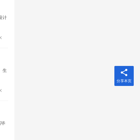
设计
K
。生
分享本页
6K
届毕