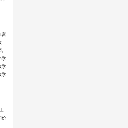
丰富
教
师。
小学
教学
教学
工
和价