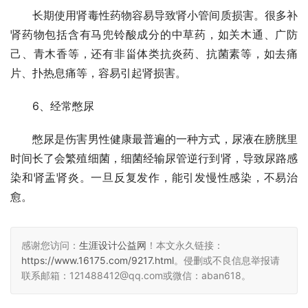
　　长期使用肾毒性药物容易导致肾小管间质损害。很多补
肾药物包括含有马兜铃酸成分的中草药，如关木通、广防
己、青木香等，还有非甾体类抗炎药、抗菌素等，如去痛
片、扑热息痛等，容易引起肾损害。
　　6、经常憋尿
　　憋尿是伤害男性健康最普遍的一种方式，尿液在膀胱里
时间长了会繁殖细菌，细菌经输尿管逆行到肾，导致尿路感
染和肾盂肾炎。一旦反复发作，能引发慢性感染，不易治
愈。
感谢您访问：
生涯设计公益网
！本文永久链接：
https://www.16175.com/9217.html
。侵删或不良信息举报请
联系邮箱：121488412@qq.com或微信：aban618。