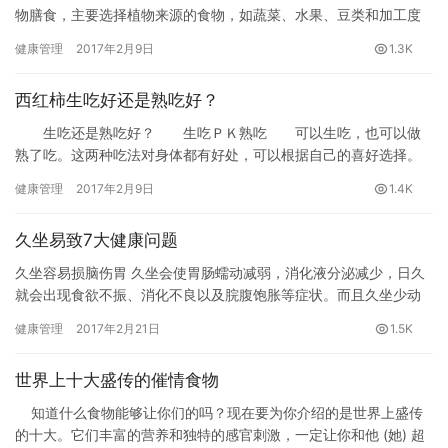
物膳食，主要选择植物来源的食物，如蔬菜、水果、豆类和加工度
比较低的谷类。
健康管理
2017年2月9日
1.3K
西红柿生吃好还是熟吃好？
生吃还是熟吃好？ 生吃ＰＫ熟吃 可以生吃，也可以做
熟了吃。这两种吃法对身体都有好处，可以根据自己的喜好选择。
专家介绍，番茄红素和胡萝卜素均溶于油脂，所以炒番茄或者做汤
健康管理
2017年2月9日
1.4K
等都很好，生吃吸收率低。如果摄取维生素C，则生熟均可，因为番
茄酸度大，有利于维生素C的稳定，烹调之后损失比较小。如果为获
久坐易致7大健康问题
得钾和膳食纤维，也是生熟均可。
久坐容易损脑伤胃 久坐会使胃肠蠕动减弱，消化液分泌减少，日久
就会出现食欲不振、消化不良以及脘腹饱胀等症状。而且久坐少动
还会导致大脑供血不足、精神疲倦记忆差。
健康管理
2017年2月21日
1.5K
世界上十大盛传的催情食物
知道什么食物能够让你们的吗？现在要为你介绍的是世界上盛传
的十大。它们丰富的营养和独特的感官刺激，一定让你和他 (她) 超