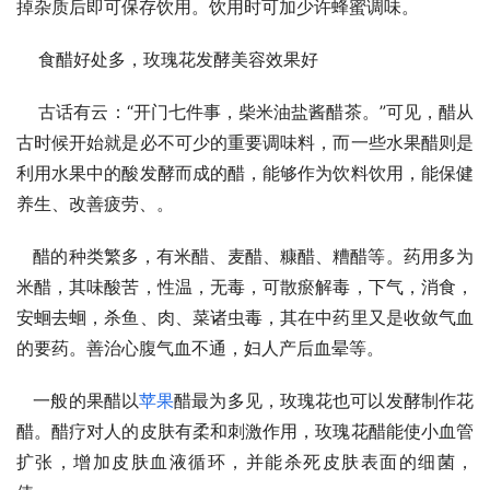
掉杂质后即可保存饮用。饮用时可加少许蜂蜜调味。
    食醋好处多，玫瑰花发酵美容效果好
    古话有云：“开门七件事，柴米油盐酱醋茶。”可见，醋从
古时候开始就是必不可少的重要调味料，而一些水果醋则是
利用水果中的酸发酵而成的醋，能够作为饮料饮用，能保健
养生、改善疲劳、。
   醋的种类繁多，有米醋、麦醋、糠醋、糟醋等。药用多为
米醋，其味酸苦，性温，无毒，可散瘀解毒，下气，消食，
安蛔去蛔，杀鱼、肉、菜诸虫毒，其在中药里又是收敛气血
的要药。善治心腹气血不通，妇人产后血晕等。
   一般的果醋以
苹果
醋最为多见，玫瑰花也可以发酵制作花
醋。醋疗对人的皮肤有柔和刺激作用，玫瑰花醋能使小血管
扩张，增加皮肤血液循环，并能杀死皮肤表面的细菌，