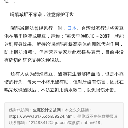
使、。
    喝醋减肥不靠谱，注意保护牙齿
    喝醋减脂法曾经风行一时，
日本
、台湾就流行过将黄豆
泡在醋里腌渍成醋豆，声称：“每天早晚吃10～20颗，就能
达到瘦身效果。所持论调是醋能提高身体的新陈代谢作用，
防止脂肪堆积”。但是营养专家对此都摇头表示，目前并没
有确切的研究支持这种说法。
    还有人认为醋泡黄豆、醋泡花生能够降血脂，也是不靠
谱的行为。每天一小杯果醋有助，但对牙齿有伤害，因此在
喝完玫瑰醋以后，不妨立刻用清水漱口，以免损伤牙齿。
感谢您访问：
生涯设计公益网
！本文永久链接：
https://www.16175.com/9224.html
。侵删或不良信息举报请
联系邮箱：121488412@qq.com或微信：aban618。