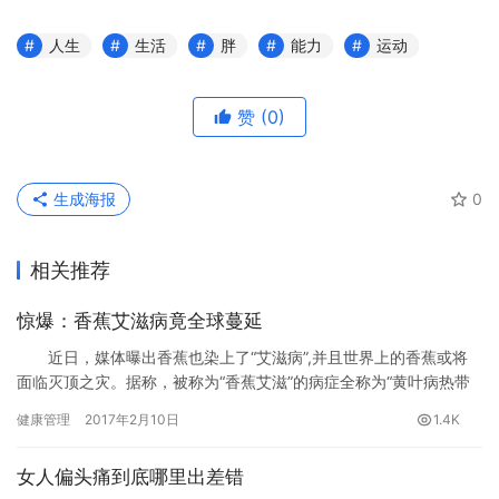
人生
生活
胖
能力
运动
赞
(0)
生成海报
0
相关推荐
惊爆：香蕉艾滋病竟全球蔓延
近日，媒体曝出香蕉也染上了“艾滋病”,并且世界上的香蕉或将
面临灭顶之灾。据称，被称为“香蕉艾滋”的病症全称为“黄叶病热带
第4型”,近期由东南亚蔓延至莫桑比克及约旦。
健康管理
2017年2月10日
1.4K
女人偏头痛到底哪里出差错