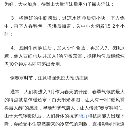
为好，大火加热，待飘出大量浮沫后用勺子撇去浮沫；
    3、将泡好的牛筋捞出，过凉水洗净后切小块，下入锅
中，再下入香料包，煮沸后加盖，关中小火焖煮1.5-2个小
时；
    4、煮到牛肉酥烂后，加入少许食盐，再加入7、8颗冰
糖，倒入西红柿块并加入1汤勺番茄酱，搅拌均匀后继续炖
煮10分钟左右即可盛出食用。
    倒春寒时节，注意增强免疫力预防疾病
    通常，人们将进入3月作为春天的开始。春季气候的最大
的特点就是乍暖还寒：白天阳光和煦，让人有一种“暖风熏
得游人醉”的感觉，早晚却寒气袭人，让人倍觉“春寒料峭”。
由于天气转暖以后，人们身体的抗寒
能力
和抗病能力出现下
降，会经受不住突然袭来的冷空气的刺激，直接影响呼吸道