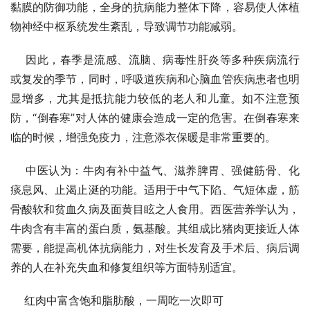
黏膜的防御功能，全身的抗病能力整体下降，容易使人体植
物神经中枢系统发生紊乱，导致调节功能减弱。
    因此，春季是流感、流脑、病毒性肝炎等多种疾病流行
或复发的季节，同时，呼吸道疾病和心脑血管疾病患者也明
显增多，尤其是抵抗能力较低的老人和儿童。如不注意预
防，“倒春寒”对人体的健康会造成一定的危害。在倒春寒来
临的时候，增强免疫力，注意添衣保暖是非常重要的。
    中医认为：牛肉有补中益气、滋养脾胃、强健筋骨、化
痰息风、止渴止涎的功能。适用于中气下陷、气短体虚，筋
骨酸软和贫血久病及面黄目眩之人食用。西医营养学认为，
牛肉含有丰富的蛋白质，氨基酸。其组成比猪肉更接近人体
需要，能提高机体抗病能力，对生长发育及手术后、病后调
养的人在补充失血和修复组织等方面特别适宜。
    红肉中富含饱和脂肪酸，一周吃一次即可