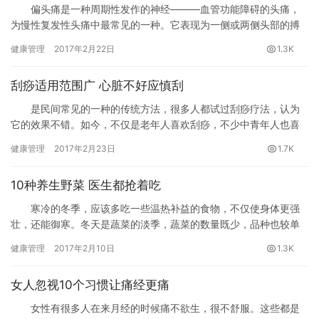
偏头痛是一种周期性发作的神经———血管功能障碍的头痛，
为慢性复发性头痛中最常见的一种。它表现为一侧或两侧头部的搏
动性或钻痛性疼痛，常伴有恶心、呕吐、厌食、畏光、精神委靡等
健康管理
2017年2月22日
1.3K
症状。…
刮痧适用范围广 心脏不好应慎刮
是民间常见的一种的传统方法，很多人都试过刮痧疗法，认为
它的效果不错。如今，不仅是老年人喜欢刮痧，不少中青年人也喜
欢用这种方法来保健，特别是寒冷季节，有些人甚至将刮痧作为的
健康管理
2017年2月23日
1.7K
首选。那么，刮痧是否真能起到防病、治病的效果？刮痧时需要注
意什么？又是否所有人都适合刮痧呢？
10种养生野菜 医生都抢着吃
寒冷的冬季，应该多吃一些温热补益的食物，不仅使身体更强
壮，还能御寒。冬天是蔬菜的淡季，蔬菜的数量既少，品种也较单
调，尤其是在我国北方，这一现象更为突出。
健康管理
2017年2月10日
1.3K
女人忽视10个习惯让痛经更痛
女性有很多人在来月经的时候痛不欲生，很不舒服。这些都是