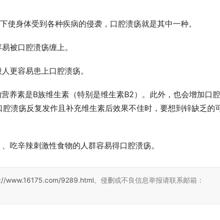
低下使身体受到各种疾病的侵袭，口腔溃疡就是其中一种。
容易被口腔溃疡缠上。
般人更容易患上口腔溃疡。
的营养素是B族维生素（特别是维生素B2）。此外，也会增加口
口腔溃疡反复发作且补充维生素后效果不佳时，要想到锌缺乏的
。、吃辛辣刺激性食物的人群容易得口腔溃疡。
s://www.16175.com/9289.html
。侵删或不良信息举报请联系邮箱：