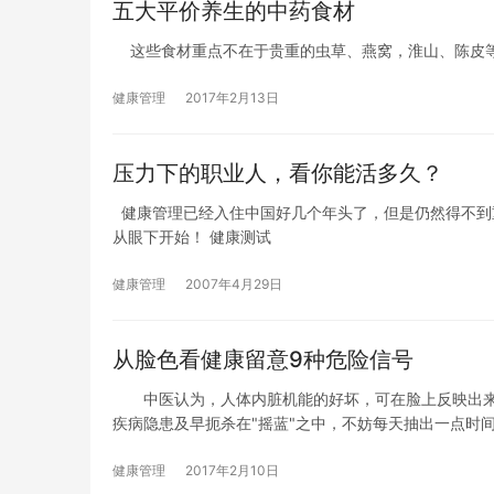
五大平价养生的中药食材
这些食材重点不在于贵重的虫草、燕窝，淮山、陈皮等“
健康管理
2017年2月13日
压力下的职业人，看你能活多久？
健康管理已经入住中国好几个年头了，但是仍然得不到重
从眼下开始！ 健康测试
健康管理
2007年4月29日
从脸色看健康留意9种危险信号
中医认为，人体内脏机能的好坏，可在脸上反映出来
疾病隐患及早扼杀在"摇蓝"之中，不妨每天抽出一点时
的"晴雨表"。
健康管理
2017年2月10日