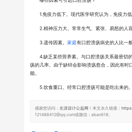
　　哪些因素可引起口腔溃疡？
　　1.免疫力低下。现代医学研究认为，免疫力
　　2.精神压力大。常常生气、紧张、易怒的人
　　3.遗传因素。
家庭
有口腔溃疡病史的人比一
　　4.缺乏某些营养素。与口腔溃疡关系最密切
疡的几率。由于缺锌会影响溃疡愈合，因此有时
能。
　　5.饮食重口。经常口腔溃疡可能是吃出来的
感谢您访问：
生涯设计公益网
！本文永久链接：
http
121488412@qq.com或微信：aban618。