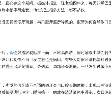
里一直心存这个疑问。据媒体报道，陈老伯四年来，每天的嘴巴
点热水都疼得难受。他也试过很多方法，都不起效。
腔溃疡竟因假牙而起，与口腔摩擦所导致的。假牙为何会导致口
牙后，
食物
残渣容易粘在上面，不容易自洁，同时唾液由碱性转
牙设计和制作不当引发过敏也是病因。有些人对假牙基托塑料过
腔黏膜会出现刺痛感、烧灼感，局部还会溃疡。一旦发生过敏应
牙，劣质的假牙或不合适的假牙会与口腔长期摩擦，出现口腔溃
餐后都要进行冲洗，睡前摘下，病放在清洁液体中浸泡，次日佩