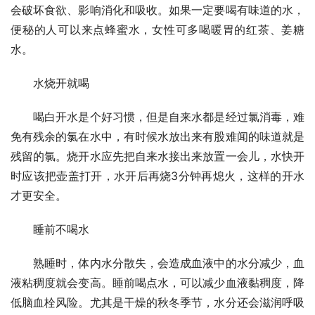
会破坏食欲、影响消化和吸收。如果一定要喝有味道的水，
便秘的人可以来点蜂蜜水，女性可多喝暖胃的红茶、姜糖
水。
　　水烧开就喝
　　喝白开水是个好习惯，但是自来水都是经过氯消毒，难
免有残余的氯在水中，有时候水放出来有股难闻的味道就是
残留的氯。烧开水应先把自来水接出来放置一会儿，水快开
时应该把壶盖打开，水开后再烧3分钟再熄火，这样的开水
才更安全。
　　睡前不喝水
　　熟睡时，体内水分散失，会造成血液中的水分减少，血
液粘稠度就会变高。睡前喝点水，可以减少血液黏稠度，降
低脑血栓风险。尤其是干燥的秋冬季节，水分还会滋润呼吸