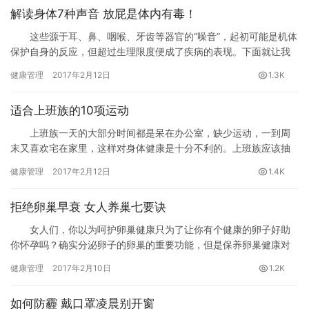
解读身体7种声音 放屁是体内有毒！
这些源于耳、鼻、咽喉、牙齿等器官的“噪音”，起初可能是机体
保护自身的反应，但超过生理限度便成了疾病的表现。下面就让我
们看看几种常被听到的人体“噪音”。
健康管理
2017年2月12日
1.3K
适合上班族的10项运动
上班族一天的大部分时间都是呆在办公室，缺少运动，一到周
末又喜欢宅在家里，这样对身体健康是十分不利的。上班族应该抽
点时间去运动运动，那么什么样的运动适合上班族呢。下面盘点适
健康管理
2017年2月12日
1.4K
合上班族的十项运动，一起来看看吧。
拒绝卵巢早衰 女人养巢七要诀
女人们，你以为呵护卵巢健康只为了让你有个健康的卵子好助
你怀孕吗？确实分泌卵子的卵巢的重要功能，但是保养卵巢健康对
女性的重要性还不只这点。卵巢健康的女性心情会愉悦，不会失
健康管理
2017年2月10日
1.2K
眠、抗压力会增强，皮肤状况会很好，让你不至于老的那么快。女
人为何会有更年期-那就是卵巢衰老影响的。
如何防霾 戴口罩凌晨别开窗