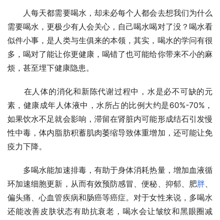
　　人每天都需要喝水，却未必每个人都会去想我们为什么
需要喝水，更极少有人会关心，自己喝水喝对了没？喝水看
似件小事，是人类与生俱来的本领，其实，喝水的学问有很
多，喝对了能让你更健康，喝错了也可能给你带来不小的麻
烦，甚至埋下健康隐患。
　　在人体的消化和新陈代谢过程中，水是必不可缺的元
素，健康成年人体液中，水所占的比例大约是60%-70%，
如果饮水不足就会影响，滞留在肾脏内可能形成结石引发慢
性中毒，体内脂肪积蓄肌肉萎缩导致体重增加，还可能让免
疫力下降。
　　多喝水能加速排毒，有助于身体消耗热量，增加血液循
环加速细胞更新，从而有效预防感冒、便秘、抑郁、肥
胖
、
偏头痛、心血管疾病和肠癌等癌症。对于女性来说，多喝水
还能改善皮肤状态有助抗衰老，喝水会让皱纹和黑眼圈减