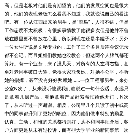
高，但是老板对他们是有期望的，他们的发展空间也是很大
的，他们的表现老板怎么看我不知道，我就说说自己的看法
吧。有一位从江西出来的男生，是“菜鸟”，人很不错，但是
工作态度不太积极，有很多事情教了他很多次但是他并不曾
放在眼里更不曾放在心里，所以到现在还是半罐子水；另外
一位女生听说是文秘专业的，工作了三个多月后连会议记录
都不会记，而且姐姐们教她也没教会；但这两个人脾气都还
算好。有一个业务，来了没几天，对所有的人左呵右指，甚
至对老同事破口大骂，觉得大家欺负她，对她不公平，不听
她的指挥，甚至没有好好照顾她……一位工程部男生，来办
公室N次了，从来没听他跟我们谁说过一句什么话，永远只
是拿着几层产品，看他拿着产品赶紧帮忙给他开门，N次
了，从未听过一声谢谢。相反，公司里几个只读了初中或高
中的同事都升到了更好的职位，因为他们做事特别的勤恳、
认真、主动，和谁的关系都特别好，从不和同事闹矛盾，客
户方面更是从未有过投诉，而有些大学毕业的新同事第一次