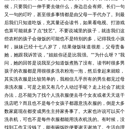
候，只要我们一伸手要去做什么，身边总会有师、长们一句
又一句的叮咛，甚至很多事情都是由父母一手代办了。到最
后我们只知道吃饭，充其量还会读书，如果看电视、打游戏
也算可能就多了点“技艺”。不要说城里的孩子，就连我们这
些农村的孩子会做饭的可能也不是特别的多，记得我生小孩
时，妹妹已经十七八岁了，结果做饭味道很差，父母责备
她，她跟我诉苦说，“姐姐你还是比我强。”“为什么呀？”我
问，她的回答是说我至少知道饭煮熟了没有。读书时很多男
孩子的衣服都是用很很多洗衣粉泡一泡，然后拿起来就晾，
其实洗衣服是比较简单的，我相信几乎所有的男生都见过母
亲洗衣服，可是之前又有几个人动过手呢？走上社会了就没
办法，总不能为了找个人洗衣服便去寻个女友或者天天送干
洗店吧？而且也不是每个女孩子都愿意洗衣服的，倒是大多
数家庭现在都变成男生主持家务事了。大家也许说可以买个
洗衣机，可也不是每件衣服都能用洗衣机洗的。有时候，没
找到工作又没钱了，能有碗饭吃便要谢天谢地了。生活自理