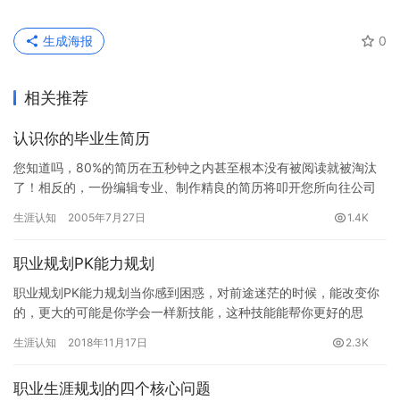
生成海报
0
相关推荐
认识你的毕业生简历
您知道吗，80%的简历在五秒钟之内甚至根本没有被阅读就被淘汰
了！相反的，一份编辑专业、制作精良的简历将叩开您所向往公司
的大门。 大学生们在简历上下了不小功夫，可功夫到家不到家？要
生涯认知
2005年7月27日
1.4K
招…
职业规划PK能力规划
职业规划PK能力规划当你感到困惑，对前途迷茫的时候，能改变你
的，更大的可能是你学会一样新技能，这种技能能帮你更好的思
考，更好的工作，更好的生活，对于年轻人，学习这样的技能可能
生涯认知
2018年11月17日
2.3K
比你拥…
职业生涯规划的四个核心问题