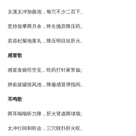
  太溪太冲加曲池，每穴不少二百下。
  坚持按摩两月余，终生抛弃降压药。
  若添杞菊地黄丸，降压明目祛肝火。
感冒歌
  感冒发烧司空见，吃药打针家常饭;
  肺俞拔罐按风池，降服感冒弹指间。
耳鸣歌
  两耳嗡嗡听力降，肝火肾虚两堵墙;
  太冲行间和听会，三穴联扑肝火旺。