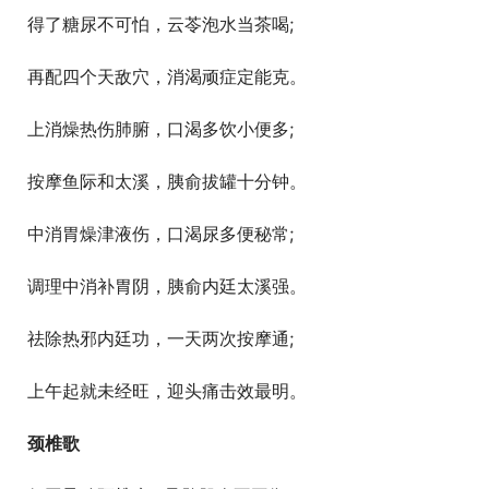
  得了糖尿不可怕，云苓泡水当茶喝;
  再配四个天敌穴，消渴顽症定能克。
  上消燥热伤肺腑，口渴多饮小便多;
  按摩鱼际和太溪，胰俞拔罐十分钟。
  中消胃燥津液伤，口渴尿多便秘常;
  调理中消补胃阴，胰俞内廷太溪强。
  祛除热邪内廷功，一天两次按摩通;
  上午起就未经旺，迎头痛击效最明。
颈椎歌