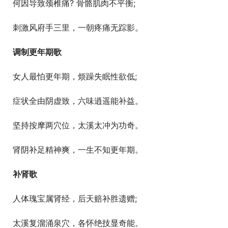
  何因导致颈椎痛? 骨骼肌肉不平衡;
  刺激风府手三里，一朝疼痛无踪影。
调制更年期歌
  女人最怕更年期，烦躁失眠性欲低;
  症状全由阴虚致，六味逍遥能补益。
  坚持按摩两穴位，太溪太冲为功奇。
  肾阴补足精神爽，一生不知更年期。
补肾歌
  人体瑰宝属肾经，后天赔补胜遗赠;
  太溪复溜涌泉穴，各怀绝技显奇能。