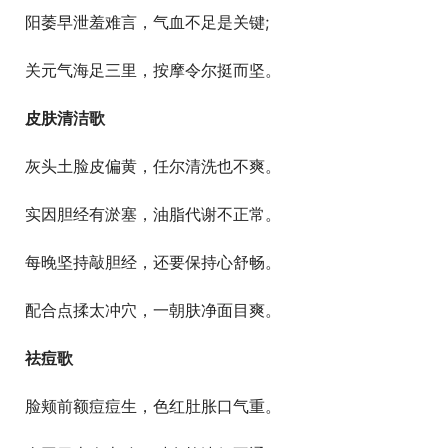
  阳萎早泄羞难言，气血不足是关键;
  关元气海足三里，按摩令尔挺而坚。
皮肤清洁歌
  灰头土脸皮偏黄，任尔清洗也不爽。
  实因胆经有淤塞，油脂代谢不正常。
  每晚坚持敲胆经，还要保持心舒畅。
  配合点揉太冲穴，一朝肤净面目爽。
祛痘歌
  脸颊前额痘痘生，色红肚胀口气重。