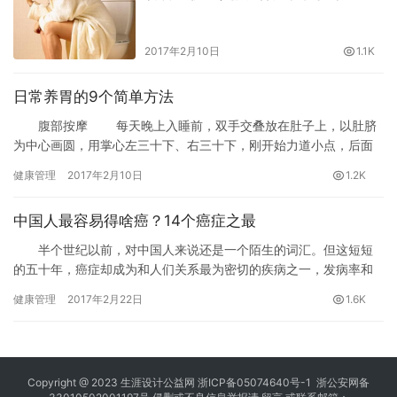
2017年2月10日
1.1K
日常养胃的9个简单方法
腹部按摩 每天晚上入睡前，双手交叠放在肚子上，以肚脐
为中心画圆，用掌心左三十下、右三十下，刚开始力道小点，后面
可以稍微加大力道。长此以往，可以有效改善肠胃功能，还可以减
健康管理
2017年2月10日
1.2K
小肚子嗷！
中国人最容易得啥癌？14个癌症之最
半个世纪以前，对中国人来说还是一个陌生的词汇。但这短短
的五十年，癌症却成为和人们关系最为密切的疾病之一，发病率和
死亡率都位居“前三甲”。在由260多位成员组成的癌症家族中，按发
健康管理
2017年2月22日
1.6K
病率、治疗情况、病情轻重等，应该怎样排“座次”呢？
Copyright @ 2023
生涯设计公益网
浙ICP备05074640号-1
浙公安网备