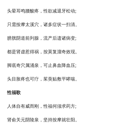
  头晕耳鸣腰酸疼，性欲减退牙松动;
  只需按摩太溪穴，诸多症状一扫清。
  膀胱阴道前列腺，流产后遗诸病变;
  都是肾虚惹得祸，按莫复溜奇效现。
  脚底奇穴属涌泉，可止鼻血降血压;
  头目胀疼也可疗，茱萸贴敷平哮喘。
性福歌
  人体自有威而刚，性福何须求药方;
  肾俞关元阴陵泉，坚持按摩就壮阳。