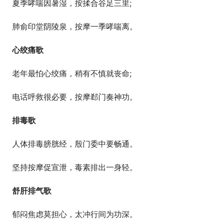
  夏季哮喘因暑湿，按揉合谷足三里;
  肺俞印堂阴陵泉，按摩一季哮喘离。
心绞痛歌
  老年最怕心绞痛，稍有不慎就丧命;
  电话呼救很必要，按摩郄门奏神功。
排毒歌
  人体排毒膀胱经，殷门委中要畅通。
  坚持按摩促宣泄，毒素排出一身轻。
舒肝排气歌
  郁闷焦虑莫担心，太冲行间为功深。