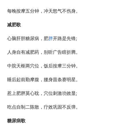
  每晚按摩五分钟，冲天怒气不伤身。
减肥歌
  心脑肝胆糖尿病，肥
胖
开路是先锋;
  人身自有减肥药，别听广告瞎折腾。
  中脘天枢两穴位，饭后按摩三分钟。
  睡后起前勤摩腹，腰身苗条赛明星。
  惹上肥胖莫心耽，穴位刺激功效显;
  吃点自制二陈散，疗效巩固不反弹。
糖尿病歌