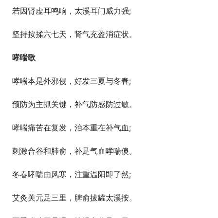
  若因肾虚耳鸣响，太溪耳门威力强;
  坚持按揉六七天，肾气充盈消症状。
哮喘歌
  哮喘本是外邪侵，好发三夏与冬春;
  预防为主抓关键，补气防感防过敏。
  哮喘痛苦在复发，治本重在补气血;
  刺激合谷和肺俞，补足气血哮喘傻。
  冬春哮喘由风寒，注重温阳即了然;
  艾灸关元足三里，脾俞拔罐太溪按。