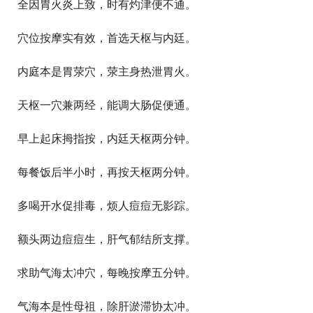
  全因胃火炎上致，时有灼津便不通。
  穴位按摩实有效，首选天枢与内廷。
  内庭本是胃荥穴，荥主身热泄胃火。
  天枢一穴兼两经，能调大肠促便通。
  早上起床拇指按，内廷天枢两分钟。
  每餐饭后半小时，再按天枢两分钟。
  多喝开水促排毒，烦人痘痘无影踪。
  额头两边痘痘生，肝气郁结所支撑。
  求助气海太冲穴，每晚按摩五分钟。
  气海本是性母祖，除肝淤滞协太冲。