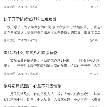
人类与生俱来的本领，其实，喝水的学问有很多，喝对了能让你更
健康管理
2017年2月23日
1.7K
健康，喝错了也可能给你带来不小的麻烦，甚至埋下健康隐患。
孩子开学情绪低落吃点粗粮饭
快开学了，许多学童纷纷出现“节假症候群”，情绪低落、，就连！
营养专家建议，寒假和春节结束后应调整孩子的饮食，主食改吃全
谷类，有助于提升孩子专注力，又能增加饱足感，帮助、不养胖。
健康管理
2017年2月23日
1.6K
降脂吃什么 试试八种降脂食物
节后长胖最怕的是，不妨试试通过8种来。 降脂食物之燕
麦： 燕麦具备降胆固醇和降血脂的作用，这是由于燕麦中含有
丰富的膳食纤维，这种可溶性的燕麦纤维，在其他谷物中找不到。
健康管理
2017年2月23日
1.3K
刮痧适用范围广 心脏不好应慎刮
是民间常见的一种的传统方法，很多人都试过刮痧疗法，认为
它的效果不错。如今，不仅是老年人喜欢刮痧，不少中青年人也喜
欢用这种方法来保健，特别是寒冷季节，有些人甚至将刮痧作为的