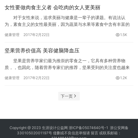
女性要做肉食主义者 会吃肉的女人更美丽
对于女性来说，追求美丽与健康是一辈子的课题。有说法认
为，素食主义的女性最美丽，因为蔬菜与水果等素食中含有丰富的
维生素和矿物质，能够提供大量抗氧化物质和水分，为保持女性的
健康管理
2017年2月22日
1.5K
青春美貌非常重要，加上植物性食物中含有的膳食纤维有助肠道健
康，，因此，不少女性都成为坚定不移的素食主义者。
坚果营养价值高 美容健脑降血压
坚果是营养学家们最为推崇的零食之一，它具有多种营养物
质，，也因此，随着营养专家们的推荐，坚果受到的关注度也越来
越高了。“坚果都有怎样的功效？”“怎么挑选坚果才好？”——抱有类
健康管理
2017年2月22日
1.2K
似疑问的人不在少数，营养专家向大家介绍坚果的独特魅力。
下一页
Copyright @ 2023
生涯设计公益网
浙ICP备05074640号-1
浙公安网备
33010502001197号 侵删或不良信息举报请
留言
或联系邮箱：