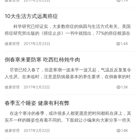
健康管理
2017年2月23日
1.7K
首选。那么，刮痧是否真能起到防病、治病的效果？刮痧时需要注
意什么？又是否所有人都适合刮痧呢？
10大生活方式远离癌症
科学研究已经证实，大多数癌症的病因与生活方式有关。美国
癌症研究所出版的《癌症止步》一书中就指出，77%的癌症根源在
于生活方式，而遗传和环境只占到14%和9%，因此，每个人都应学
健康管理
2017年2月23日
1.4K
会主动截断致癌的危险因素。近日，台湾《康健》杂志就刊文指
出，10种生活方式有助于人们。这里也采访权威专家，教您。
倒春寒来要防寒 吃西红柿炖牛肉
尽管已经入春了，但是寒潮一波未平一波又起，气温反反复复令
人生厌。在来临时，注意是防病最基本的养生要求，在倒春寒的时
节里，吃一点炖牛肉能，，等春季疾病的高发。
健康管理
2017年2月22日
1.5K
春季五个睡姿 健康有利有弊
在这个寒冷的春季，或许很多人都更愿意把时间都耗在床上，其
实不一样的睡姿也有着不同的。下面就让小编来向大家分享一些关
于春季的知识，从利弊方面给大家分析一下睡姿这个方面的问题。
健康管理
2017年2月22日
1.6K