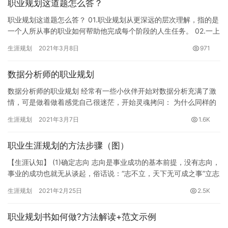
职业规划这道题怎么答？
职业规划这道题怎么答？ 01.职业规划从更深远的层次理解，指的是
一个人所从事的职业如何帮助他完成每个阶段的人生任务。 02.一上
来就把“职业规划”四个字拎出来摆到员工面前，这其实很…
生涯规划
2021年3月8日
971
数据分析师的职业规划
数据分析师的职业规划 经常有一些小伙伴开始对数据分析充满了激
情，可是做着做着感觉自己很迷茫，开始灵魂拷问： 为什么同样的
工作别人的薪水比自己高那么多？ 别人的分析都很高大上，为何
生涯规划
2021年3月7日
1.6K
我…
职业生涯规划的方法步骤（图）
【生涯认知】 (1)确定志向 志向是事业成功的基本前提，没有志向，
事业的成功也就无从谈起，俗话说：“志不立，天下无可成之事”立志
是人生的起跑点，反映着一个人的理想、胸怀、情趣和价值…
生涯规划
2021年2月25日
2.5K
职业规划书如何做?方法解读+范文示例