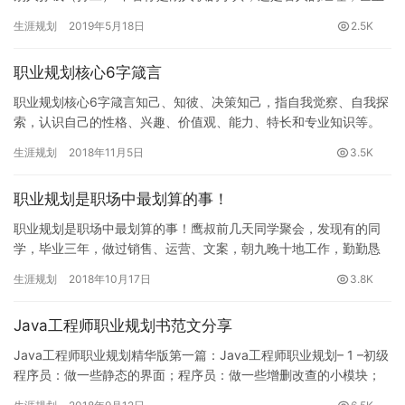
是唬人的总监，都属于这一阶段。 通常程序员在这一阶段的职业
生涯规划
2019年5月18日
2.5K
发…
职业规划核心6字箴言
职业规划核心6字箴言知己、知彼、决策知己，指自我觉察、自我探
索，认识自己的性格、兴趣、价值观、能力、特长和专业知识等。
知彼，指职业环境探索，包括行业、企业和职业三方面，认识不同
生涯规划
2018年11月5日
3.5K
职业…
职业规划是职场中最划算的事！
职业规划是职场中最划算的事！鹰叔前几天同学聚会，发现有的同
学，毕业三年，做过销售、运营、文案，朝九晚十地工作，勤勤恳
恳地干了三年，但手里还是拿的薪水也只是5k。他们不敢谈恋爱，
生涯规划
2018年10月17日
3.8K
不敢…
Java工程师职业规划书范文分享
Java工程师职业规划精华版第一篇：Java工程师职业规划– 1 –初级
程序员：做一些静态的界面；程序员：做一些增删改查的小模块；
中级程序员：做逻辑较复杂的…